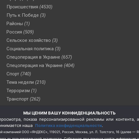
Происшествия
(4530)
Путь к Победе
(3)
Районы
(1)
Россия
(509)
Сельское хозяйство
(3)
Социальная политика
(3)
Спецоперация в Украине
(657)
Спецоперация на Украине
(404)
Спорт
(740)
Тема недели
(210)
Терроризм
(1)
Транспорт
(262)
Туризм
(178)
МЫ ЦЕНИМ ВАШУ КОНФИДЕНЦИАЛЬНОСТЬ
Флот
(76)
росмотра, показа персонализированной рекламы или контента, а
Цены
(2)
принимается наша
Политика конфиденциальности
.
Школа и спорт
(2)
й компанией ООО «ЯНДЕКС», 119021, Россия, Москва, ул. Л. Толстого, 16 (далее — 
за их пользовательской активности.
Собранная при помощи cookie информация 