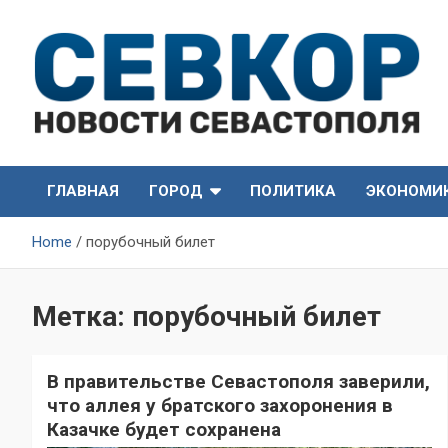
Skip
to
content
СевКор — Самые главные и актуальные новости
СевКор — Новости
Севастополя
ГЛАВНАЯ
ГОРОД
ПОЛИТИКА
ЭКОНОМИ
Севастополя
Home
порубочный билет
Метка:
порубочный билет
В правительстве Севастополя заверили,
что аллея у братского захоронения в
Казачке будет сохранена