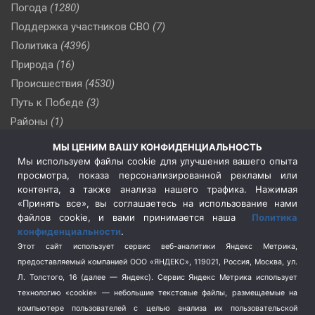
Погода
(1280)
Поддержка участников СВО
(7)
Политика
(4396)
Природа
(16)
Происшествия
(4530)
Путь к Победе
(3)
Районы
(1)
Россия
(510)
МЫ ЦЕНИМ ВАШУ КОНФИДЕНЦИАЛЬНОСТЬ
Сельское хозяйство
(3)
Мы используем файлы cookie для улучшения вашего опыта
просмотра, показа персонализированной рекламы или
Социальная политика
(3)
контента, а также анализа нашего трафика. Нажимая
Спецоперация в Украине
(657)
«Принять все», вы соглашаетесь на использование нами
Спецоперация на Украине
(404)
файлов cookie, и вами принимается наша
Политика
конфиденциальности
.
Спорт
(740)
Этот сайт использует сервис веб-аналитики Яндекс Метрика,
Тема недели
(210)
предоставляемый компанией ООО «ЯНДЕКС», 119021, Россия, Москва, ул.
Терроризм
(1)
Л. Толстого, 16 (далее — Яндекс). Сервис Яндекс Метрика использует
Транспорт
(262)
технологию «cookie» — небольшие текстовые файлы, размещаемые на
компьютере пользователей с целью анализа их пользовательской
Туризм
(178)