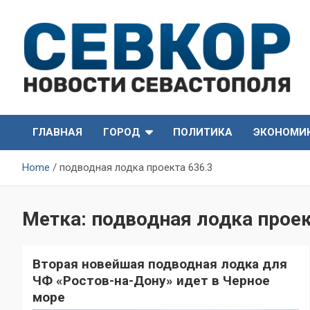
Skip
to
content
СевКор — Самые главные и актуальные новости
СевКор — Новости
Севастополя
ГЛАВНАЯ
ГОРОД
ПОЛИТИКА
ЭКОНОМИ
Севастополя
Home
подводная лодка проекта 636.3
Метка:
подводная лодка проек
Вторая новейшая подводная лодка для
ЧФ «Ростов-на-Дону» идет в Черное
море