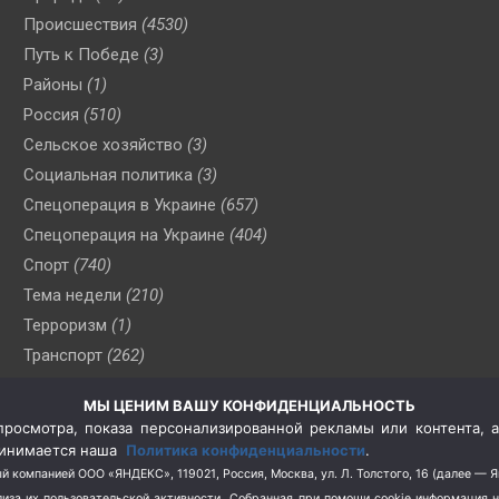
Происшествия
(4530)
Путь к Победе
(3)
Районы
(1)
Россия
(510)
Сельское хозяйство
(3)
Социальная политика
(3)
Спецоперация в Украине
(657)
Спецоперация на Украине
(404)
Спорт
(740)
Тема недели
(210)
Терроризм
(1)
Транспорт
(262)
Туризм
(178)
МЫ ЦЕНИМ ВАШУ КОНФИДЕНЦИАЛЬНОСТЬ
Флот
(76)
росмотра, показа персонализированной рекламы или контента, а
Цены
(2)
принимается наша
Политика конфиденциальности
.
Школа и спорт
(2)
й компанией ООО «ЯНДЕКС», 119021, Россия, Москва, ул. Л. Толстого, 16 (далее — 
за их пользовательской активности.
Собранная при помощи cookie информация 