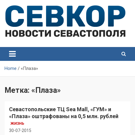
Skip
to
content
СевКор — Самые главные и актуальные новости
СевКор — Новости
Севастополя
Севастополя
Home
«Плаза»
Метка:
«Плаза»
Севастопольские ТЦ Sea Mall, «ГУМ» и
«Плаза» оштрафованы на 0,5 млн. рублей
ЖИЗНЬ
30-07-2015