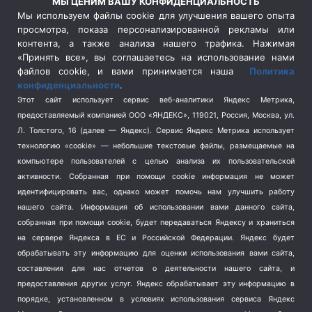
МЫ ЦЕНИМ ВАШУ КОНФИДЕНЦИАЛЬНОСТЬ
Сельское хозяйство
(3)
Мы используем файлы cookie для улучшения вашего опыта
просмотра, показа персонализированной рекламы или
Социальная политика
(3)
контента, а также анализа нашего трафика. Нажимая
Спецоперация в Украине
(657)
«Принять все», вы соглашаетесь на использование нами
Спецоперация на Украине
(404)
файлов cookie, и вами принимается наша
Политика
конфиденциальности
.
Спорт
(740)
Этот сайт использует сервис веб-аналитики Яндекс Метрика,
Тема недели
(210)
предоставляемый компанией ООО «ЯНДЕКС», 119021, Россия, Москва, ул.
Терроризм
(1)
Л. Толстого, 16 (далее — Яндекс). Сервис Яндекс Метрика использует
Транспорт
(262)
технологию «cookie» — небольшие текстовые файлы, размещаемые на
компьютере пользователей с целью анализа их пользовательской
Туризм
(178)
активности.
Собранная при помощи cookie информация не может
Флот
(76)
идентифицировать вас, однако может помочь нам улучшить работу
Цены
(2)
нашего сайта. Информация об использовании вами данного сайта,
Школа и спорт
(2)
собранная при помощи cookie, будет передаваться Яндексу и храниться
Экология
на сервере Яндекса в ЕС и Российской Федерации. Яндекс будет
(8)
обрабатывать эту информацию для оценки использования вами сайта,
Экономика
(1172)
составления для нас отчетов о деятельности нашего сайта, и
предоставления других услуг. Яндекс обрабатывает эту информацию в
Мы в соцсетях
порядке, установленном в условиях использования сервиса Яндекс