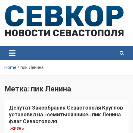
Skip
to
content
СевКор — Самые главные и актуальные новости
СевКор — Новости
Севастополя
Севастополя
Home
пик Ленина
Метка:
пик Ленина
Депутат Заксобрания Севастополя Круглов
установил на «семитысячнике» пик Ленина
флаг Севастополя
ЖИЗНЬ