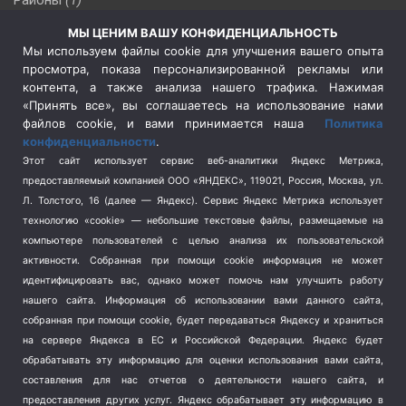
Районы
(1)
Россия
(510)
МЫ ЦЕНИМ ВАШУ КОНФИДЕНЦИАЛЬНОСТЬ
Сельское хозяйство
(3)
Мы используем файлы cookie для улучшения вашего опыта
просмотра, показа персонализированной рекламы или
Социальная политика
(3)
контента, а также анализа нашего трафика. Нажимая
Спецоперация в Украине
(657)
«Принять все», вы соглашаетесь на использование нами
Спецоперация на Украине
(404)
файлов cookie, и вами принимается наша
Политика
конфиденциальности
.
Спорт
(740)
Этот сайт использует сервис веб-аналитики Яндекс Метрика,
Тема недели
(210)
предоставляемый компанией ООО «ЯНДЕКС», 119021, Россия, Москва, ул.
Терроризм
(1)
Л. Толстого, 16 (далее — Яндекс). Сервис Яндекс Метрика использует
Транспорт
(262)
технологию «cookie» — небольшие текстовые файлы, размещаемые на
компьютере пользователей с целью анализа их пользовательской
Туризм
(178)
активности.
Собранная при помощи cookie информация не может
Флот
(76)
идентифицировать вас, однако может помочь нам улучшить работу
Цены
(2)
нашего сайта. Информация об использовании вами данного сайта,
Школа и спорт
(2)
собранная при помощи cookie, будет передаваться Яндексу и храниться
Экология
на сервере Яндекса в ЕС и Российской Федерации. Яндекс будет
(8)
обрабатывать эту информацию для оценки использования вами сайта,
Экономика
(1172)
составления для нас отчетов о деятельности нашего сайта, и
предоставления других услуг. Яндекс обрабатывает эту информацию в