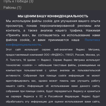
Путь к Победе
(3)
Районы
(1)
Россия
(510)
МЫ ЦЕНИМ ВАШУ КОНФИДЕНЦИАЛЬНОСТЬ
Сельское хозяйство
(3)
Мы используем файлы cookie для улучшения вашего опыта
просмотра, показа персонализированной рекламы или
Социальная политика
(3)
контента, а также анализа нашего трафика. Нажимая
Спецоперация в Украине
(657)
«Принять все», вы соглашаетесь на использование нами
Спецоперация на Украине
(404)
файлов cookie, и вами принимается наша
Политика
конфиденциальности
.
Спорт
(740)
Этот сайт использует сервис веб-аналитики Яндекс Метрика,
Тема недели
(210)
предоставляемый компанией ООО «ЯНДЕКС», 119021, Россия, Москва, ул.
Терроризм
(1)
Л. Толстого, 16 (далее — Яндекс). Сервис Яндекс Метрика использует
Транспорт
(262)
технологию «cookie» — небольшие текстовые файлы, размещаемые на
компьютере пользователей с целью анализа их пользовательской
Туризм
(178)
активности.
Собранная при помощи cookie информация не может
Флот
(76)
идентифицировать вас, однако может помочь нам улучшить работу
Цены
(2)
нашего сайта. Информация об использовании вами данного сайта,
Школа и спорт
(2)
собранная при помощи cookie, будет передаваться Яндексу и храниться
Экология
на сервере Яндекса в ЕС и Российской Федерации. Яндекс будет
(8)
обрабатывать эту информацию для оценки использования вами сайта,
Экономика
(1172)