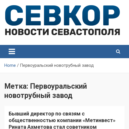
Skip
to
content
СевКор — Самые главные и актуальные новости
СевКор — Новости
Севастополя
Севастополя
Home
Первоуральский новотрубный завод
Метка:
Первоуральский
новотрубный завод
Бывший директор по связям с
общественностью компании «Метинвест»
Рината Ахметова стал советником