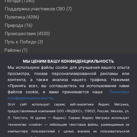
Погода
(1280)
Поддержка участников СВО
(7)
Политика
(4396)
Природа
(16)
Происшествия
(4530)
Путь к Победе
(3)
Районы
(1)
Россия
(510)
МЫ ЦЕНИМ ВАШУ КОНФИДЕНЦИАЛЬНОСТЬ
Сельское хозяйство
(3)
Мы используем файлы cookie для улучшения вашего опыта
просмотра, показа персонализированной рекламы или
Социальная политика
(3)
контента, а также анализа нашего трафика. Нажимая
Спецоперация в Украине
(657)
«Принять все», вы соглашаетесь на использование нами
Спецоперация на Украине
(404)
файлов cookie, и вами принимается наша
Политика
конфиденциальности
.
Спорт
(740)
Этот сайт использует сервис веб-аналитики Яндекс Метрика,
Тема недели
(210)
предоставляемый компанией ООО «ЯНДЕКС», 119021, Россия, Москва, ул.
Терроризм
(1)
Л. Толстого, 16 (далее — Яндекс). Сервис Яндекс Метрика использует
Транспорт
(262)
технологию «cookie» — небольшие текстовые файлы, размещаемые на
компьютере пользователей с целью анализа их пользовательской
Туризм
(178)