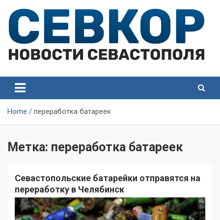
Skip
to
content
СевКор — Самые главные и актуальные новости
СевКор — Новости
Севастополя
Севастополя
Home
переработка батареек
Метка:
переработка батареек
Севастопольские батарейки отправятся на
переработку в Челябинск