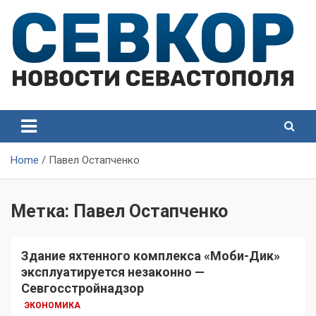
Skip
to
content
СевКор — Самые главные и актуальные новости
СевКор — Новости
Севастополя
Севастополя
Home
Павел Остапченко
Метка:
Павел Остапченко
Здание яхтенного комплекса «Моби-Дик»
эксплуатируется незаконно —
Севгосстройнадзор
ЭКОНОМИКА