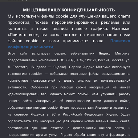
Россия
(510)
МЫ ЦЕНИМ ВАШУ КОНФИДЕНЦИАЛЬНОСТЬ
Сельское хозяйство
(3)
Мы используем файлы cookie для улучшения вашего опыта
просмотра, показа персонализированной рекламы или
Социальная политика
(3)
контента, а также анализа нашего трафика. Нажимая
Спецоперация в Украине
(657)
«Принять все», вы соглашаетесь на использование нами
Спецоперация на Украине
(404)
файлов cookie, и вами принимается наша
Политика
конфиденциальности
.
Спорт
(740)
Этот сайт использует сервис веб-аналитики Яндекс Метрика,
Тема недели
(210)
предоставляемый компанией ООО «ЯНДЕКС», 119021, Россия, Москва, ул.
Терроризм
(1)
Л. Толстого, 16 (далее — Яндекс). Сервис Яндекс Метрика использует
Транспорт
(262)
технологию «cookie» — небольшие текстовые файлы, размещаемые на
компьютере пользователей с целью анализа их пользовательской
Туризм
(178)
активности.
Собранная при помощи cookie информация не может
Флот
(76)
идентифицировать вас, однако может помочь нам улучшить работу
Цены
(2)
нашего сайта. Информация об использовании вами данного сайта,
Школа и спорт
(2)
собранная при помощи cookie, будет передаваться Яндексу и храниться
Экология
на сервере Яндекса в ЕС и Российской Федерации. Яндекс будет
(8)
обрабатывать эту информацию для оценки использования вами сайта,
Экономика
(1172)
составления для нас отчетов о деятельности нашего сайта, и
предоставления других услуг. Яндекс обрабатывает эту информацию в