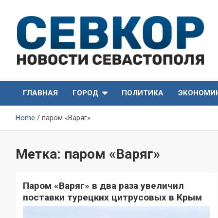
Skip
to
content
СевКор — Самые главные и актуальные новости
СевКор — Новости
Севастополя
ГЛАВНАЯ
ГОРОД
ПОЛИТИКА
ЭКОНОМИ
Севастополя
Home
паром «Варяг»
Метка:
паром «Варяг»
Паром «Варяг» в два раза увеличил
поставки турецких цитрусовых в Крым