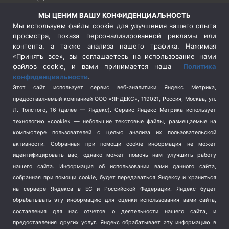
Россия
(510)
МЫ ЦЕНИМ ВАШУ КОНФИДЕНЦИАЛЬНОСТЬ
Сельское хозяйство
(3)
Мы используем файлы cookie для улучшения вашего опыта
просмотра, показа персонализированной рекламы или
Социальная политика
(3)
контента, а также анализа нашего трафика. Нажимая
Спецоперация в Украине
(657)
«Принять все», вы соглашаетесь на использование нами
Спецоперация на Украине
(404)
файлов cookie, и вами принимается наша
Политика
конфиденциальности
.
Спорт
(740)
Этот сайт использует сервис веб-аналитики Яндекс Метрика,
Тема недели
(210)
предоставляемый компанией ООО «ЯНДЕКС», 119021, Россия, Москва, ул.
Терроризм
(1)
Л. Толстого, 16 (далее — Яндекс). Сервис Яндекс Метрика использует
Транспорт
(262)
технологию «cookie» — небольшие текстовые файлы, размещаемые на
компьютере пользователей с целью анализа их пользовательской
Туризм
(178)
активности.
Собранная при помощи cookie информация не может
Флот
(76)
идентифицировать вас, однако может помочь нам улучшить работу
Цены
(2)
нашего сайта. Информация об использовании вами данного сайта,
Школа и спорт
(2)
собранная при помощи cookie, будет передаваться Яндексу и храниться
на сервере Яндекса в ЕС и Российской Федерации. Яндекс будет
Экология
(8)
обрабатывать эту информацию для оценки использования вами сайта,
Экономика
(1172)
составления для нас отчетов о деятельности нашего сайта, и
предоставления других услуг. Яндекс обрабатывает эту информацию в