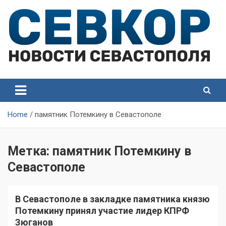
Skip
to
content
СевКор — Самые главные и актуальные новости
СевКор — Новости
Севастополя
Севастополя
Home
памятник Потемкину в Севастополе
Метка:
памятник Потемкину в
Севастополе
В Севастополе в закладке памятника князю
Потемкину принял участие лидер КПРФ
Зюганов