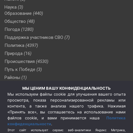
Наука
(3)
Образование
(440)
Общество
(48)
Погода
(1280)
Поддержка участников СВО
(7)
Политика
(4397)
Природа
(16)
Происшествия
(4530)
Путь к Победе
(3)
Районы
(1)
Россия
(510)
МЫ ЦЕНИМ ВАШУ КОНФИДЕНЦИАЛЬНОСТЬ
Сельское хозяйство
(3)
Мы используем файлы cookie для улучшения вашего опыта
просмотра, показа персонализированной рекламы или
Социальная политика
(3)
контента, а также анализа нашего трафика. Нажимая
Спецоперация в Украине
(657)
«Принять все», вы соглашаетесь на использование нами
Спецоперация на Украине
(404)
файлов cookie, и вами принимается наша
Политика
конфиденциальности
.
Спорт
(740)
Этот сайт использует сервис веб-аналитики Яндекс Метрика,