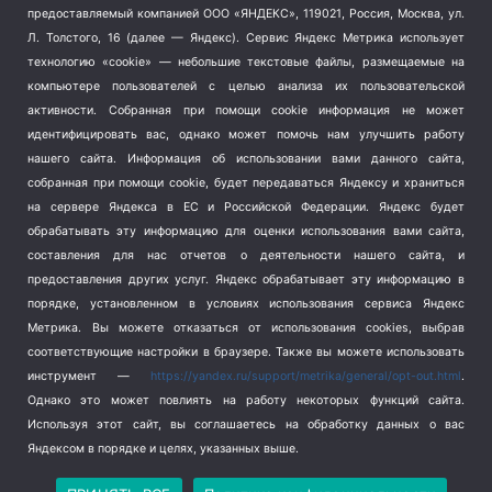
Тема недели
(210)
предоставляемый компанией ООО «ЯНДЕКС», 119021, Россия, Москва, ул.
Терроризм
(1)
Л. Толстого, 16 (далее — Яндекс). Сервис Яндекс Метрика использует
Транспорт
(262)
технологию «cookie» — небольшие текстовые файлы, размещаемые на
компьютере пользователей с целью анализа их пользовательской
Туризм
(178)
активности.
Собранная при помощи cookie информация не может
Флот
(76)
идентифицировать вас, однако может помочь нам улучшить работу
Цены
(2)
нашего сайта. Информация об использовании вами данного сайта,
Школа и спорт
(2)
собранная при помощи cookie, будет передаваться Яндексу и храниться
Экология
(8)
на сервере Яндекса в ЕС и Российской Федерации. Яндекс будет
обрабатывать эту информацию для оценки использования вами сайта,
Экономика
(1172)
составления для нас отчетов о деятельности нашего сайта, и
предоставления других услуг. Яндекс обрабатывает эту информацию в
Мы в соцсетях
порядке, установленном в условиях использования сервиса Яндекс
Метрика.
Вы можете отказаться от использования cookies, выбрав
соответствующие настройки в браузере. Также вы можете использовать
инструмент —
https://yandex.ru/support/metrika/general/opt-out.html
.
Однако это может повлиять на работу некоторых функций сайта.
Используя этот сайт, вы соглашаетесь на обработку данных о вас
Яндексом в порядке и целях, указанных выше.
Copyright © 2026
СевКор — Новости Севастополя
Политика конфиденциальности