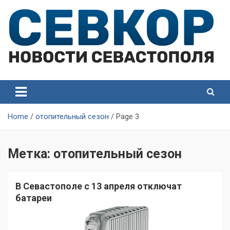
Skip
to
content
СевКор — Самые главные и актуальные новости
СевКор — Новости
Севастополя
Севастополя
Home
отопительный сезон
Page 3
Метка:
отопительный сезон
В Севастополе с 13 апреля отключат
батареи