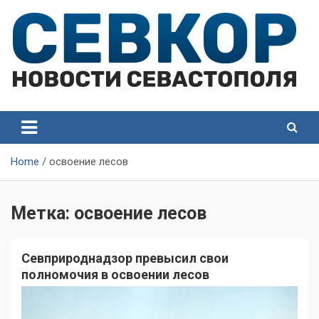
Skip
to
content
СевКор — Самые главные и актуальные новости
СевКор — Новости
Севастополя
Севастополя
Home
освоение лесов
Метка:
освоение лесов
Севприроднадзор превысил свои
полномочия в освоении лесов