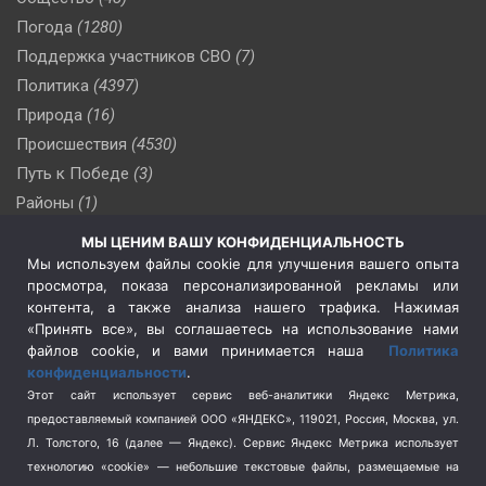
Погода
(1280)
Поддержка участников СВО
(7)
Политика
(4397)
Природа
(16)
Происшествия
(4530)
Путь к Победе
(3)
Районы
(1)
Россия
(510)
МЫ ЦЕНИМ ВАШУ КОНФИДЕНЦИАЛЬНОСТЬ
Сельское хозяйство
(3)
Мы используем файлы cookie для улучшения вашего опыта
просмотра, показа персонализированной рекламы или
Социальная политика
(3)
контента, а также анализа нашего трафика. Нажимая
Спецоперация в Украине
(657)
«Принять все», вы соглашаетесь на использование нами
Спецоперация на Украине
(404)
файлов cookie, и вами принимается наша
Политика
конфиденциальности
.
Спорт
(740)
Этот сайт использует сервис веб-аналитики Яндекс Метрика,
Тема недели
(210)
предоставляемый компанией ООО «ЯНДЕКС», 119021, Россия, Москва, ул.
Терроризм
(1)
Л. Толстого, 16 (далее — Яндекс). Сервис Яндекс Метрика использует
Транспорт
(262)
технологию «cookie» — небольшие текстовые файлы, размещаемые на