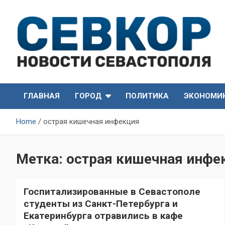
Skip
to
content
СевКор — Самые главные и актуальные новости
СевКор — Новости
Севастополя
ГЛАВНАЯ
ГОРОД
ПОЛИТИКА
ЭКОНОМИ
Севастополя
Home
острая кишечная инфекция
Метка:
острая кишечная инфе
Госпитализированные в Севастополе
студенты из Санкт-Петербурга и
Екатеринбурга отравились в кафе