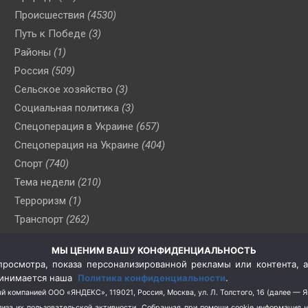
Происшествия
(4530)
Путь к Победе
(3)
Районы
(1)
Россия
(509)
Сельское хозяйство
(3)
Социальная политика
(3)
Спецоперация в Украине
(657)
Спецоперация на Украине
(404)
Спорт
(740)
Тема недели
(210)
Терроризм
(1)
Транспорт
(262)
Туризм
(178)
МЫ ЦЕНИМ ВАШУ КОНФИДЕНЦИАЛЬНОСТЬ
Флот
(76)
росмотра, показа персонализированной рекламы или контента, а
Цены
(2)
принимается наша
Политика конфиденциальности
.
Школа и спорт
(2)
й компанией ООО «ЯНДЕКС», 119021, Россия, Москва, ул. Л. Толстого, 16 (далее — 
за их пользовательской активности.
Собранная при помощи cookie информация 