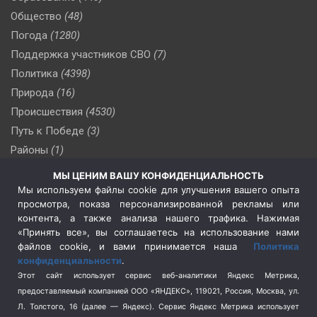
Общество
(48)
Погода
(1280)
Поддержка участников СВО
(7)
Политика
(4398)
Природа
(16)
Происшествия
(4530)
Путь к Победе
(3)
Районы
(1)
Россия
(510)
МЫ ЦЕНИМ ВАШУ КОНФИДЕНЦИАЛЬНОСТЬ
Сельское хозяйство
(3)
Мы используем файлы cookie для улучшения вашего опыта
просмотра, показа персонализированной рекламы или
Социальная политика
(3)
контента, а также анализа нашего трафика. Нажимая
Спецоперация в Украине
(657)
«Принять все», вы соглашаетесь на использование нами
Спецоперация на Украине
(404)
файлов cookie, и вами принимается наша
Политика
конфиденциальности
.
Спорт
(740)
Этот сайт использует сервис веб-аналитики Яндекс Метрика,
Тема недели
(210)
предоставляемый компанией ООО «ЯНДЕКС», 119021, Россия, Москва, ул.
Терроризм
(1)
Л. Толстого, 16 (далее — Яндекс). Сервис Яндекс Метрика использует