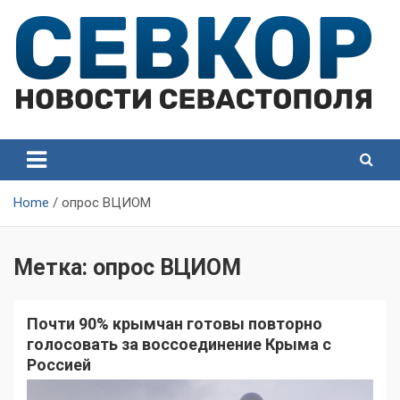
Skip
to
content
СевКор — Самые главные и актуальные новости
СевКор — Новости
Севастополя
Севастополя
Home
опрос ВЦИОМ
Метка:
опрос ВЦИОМ
Почти 90% крымчан готовы повторно
голосовать за воссоединение Крыма с
Россией