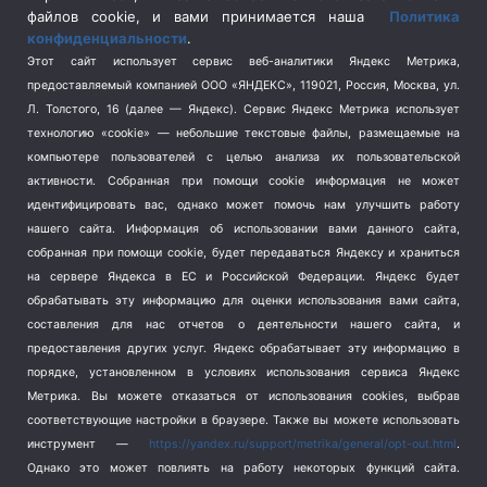
Спецоперация на Украине
(404)
файлов cookie, и вами принимается наша
Политика
конфиденциальности
.
Спорт
(740)
Этот сайт использует сервис веб-аналитики Яндекс Метрика,
Тема недели
(210)
предоставляемый компанией ООО «ЯНДЕКС», 119021, Россия, Москва, ул.
Терроризм
(1)
Л. Толстого, 16 (далее — Яндекс). Сервис Яндекс Метрика использует
Транспорт
(262)
технологию «cookie» — небольшие текстовые файлы, размещаемые на
компьютере пользователей с целью анализа их пользовательской
Туризм
(178)
активности.
Собранная при помощи cookie информация не может
Флот
(76)
идентифицировать вас, однако может помочь нам улучшить работу
Цены
(2)
нашего сайта. Информация об использовании вами данного сайта,
Школа и спорт
(2)
собранная при помощи cookie, будет передаваться Яндексу и храниться
Экология
(8)
на сервере Яндекса в ЕС и Российской Федерации. Яндекс будет
обрабатывать эту информацию для оценки использования вами сайта,
Экономика
(1172)
составления для нас отчетов о деятельности нашего сайта, и
предоставления других услуг. Яндекс обрабатывает эту информацию в
Мы в соцсетях
порядке, установленном в условиях использования сервиса Яндекс
Метрика.
Вы можете отказаться от использования cookies, выбрав
соответствующие настройки в браузере. Также вы можете использовать
инструмент —
https://yandex.ru/support/metrika/general/opt-out.html
.
Однако это может повлиять на работу некоторых функций сайта.