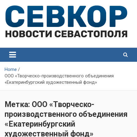
Skip
to
content
СевКор — Самые главные и актуальные новости
СевКор — Новости
Севастополя
Севастополя
Home
ООО «Творческо-производственного объединения
«Екатеринбургский художественный фонд»
Метка:
ООО «Творческо-
производственного объединения
«Екатеринбургский
художественный фонд»