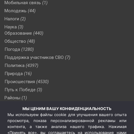
Мобильная связь
(1)
Молодежь
(44)
Налоги
(2)
Наука
(3)
Образование
(440)
Общество
(48)
Погода
(1280)
Поддержка участников СВО
(7)
Политика
(4397)
Природа
(16)
Происшествия
(4530)
Путь к Победе
(3)
Районы
(1)
Россия
(510)
МЫ ЦЕНИМ ВАШУ КОНФИДЕНЦИАЛЬНОСТЬ
Сельское хозяйство
(3)
Мы используем файлы cookie для улучшения вашего опыта
просмотра, показа персонализированной рекламы или
Социальная политика
(3)
контента, а также анализа нашего трафика. Нажимая
Спецоперация в Украине
(657)
«Принять все», вы соглашаетесь на использование нами