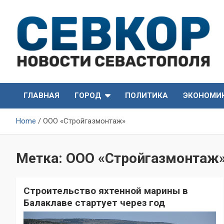
Skip
to
content
СевКор — Самые главные и актуальные новости
СевКор — Новости
Севастополя
ГЛАВНАЯ
ГОРОД
ПОЛИТИКА
ЭКОНОМИ
Севастополя
Home
ООО «Стройгазмонтаж»
Метка:
ООО «Стройгазмонтаж
Строительство яхтенной марины в
Балаклаве стартует через год