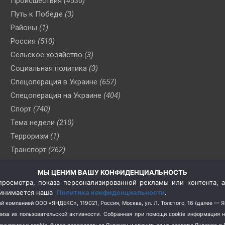
Происшествия
(4530)
Путь к Победе
(3)
Районы
(1)
Россия
(510)
Сельское хозяйство
(3)
Социальная политика
(3)
Спецоперация в Украине
(657)
Спецоперация на Украине
(404)
Спорт
(740)
Тема недели
(210)
Терроризм
(1)
Транспорт
(262)
Туризм
(178)
МЫ ЦЕНИМ ВАШУ КОНФИДЕНЦИАЛЬНОСТЬ
Флот
(76)
росмотра, показа персонализированной рекламы или контента, а
Цены
(2)
принимается наша
Политика конфиденциальности
.
Школа и спорт
(2)
й компанией ООО «ЯНДЕКС», 119021, Россия, Москва, ул. Л. Толстого, 16 (далее — 
за их пользовательской активности.
Собранная при помощи cookie информация 
Экология
(8)