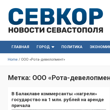
Skip
to
content
СевКор — Самые главные и актуальные новости
СевКор — Новости
Севастополя
ГЛАВНАЯ
ГОРОД
ПОЛИТИКА
ЭКОНОМИ
Севастополя
Home
ООО «Рота-девелопмент»
Метка:
ООО «Рота-девелопмен
В Балаклаве коммерсанты «нагрели»
государство на 1 млн. рублей на аренде
причала