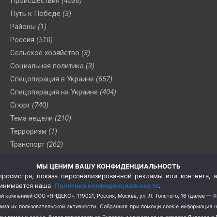
Происшествия
(4530)
Путь к Победе
(3)
Районы
(1)
Россия
(510)
Сельское хозяйство
(3)
Социальная политика
(3)
Спецоперация в Украине
(657)
Спецоперация на Украине
(404)
Спорт
(740)
Тема недели
(210)
Терроризм
(1)
Транспорт
(262)
Туризм
(178)
МЫ ЦЕНИМ ВАШУ КОНФИДЕНЦИАЛЬНОСТЬ
Флот
(76)
росмотра, показа персонализированной рекламы или контента, а
Цены
(2)
принимается наша
Политика конфиденциальности
.
Школа и спорт
(2)
й компанией ООО «ЯНДЕКС», 119021, Россия, Москва, ул. Л. Толстого, 16 (далее — 
за их пользовательской активности.
Собранная при помощи cookie информация 
Экология
(8)