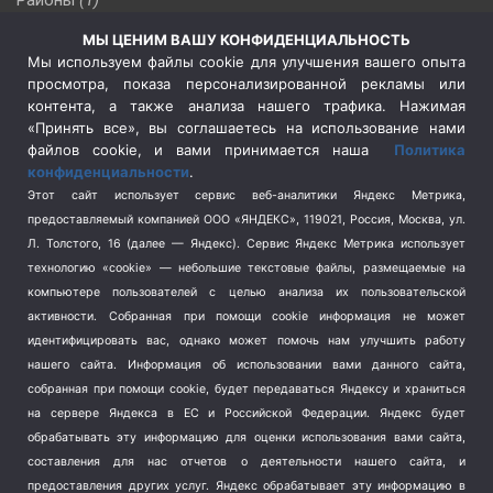
Районы
(1)
Россия
(510)
МЫ ЦЕНИМ ВАШУ КОНФИДЕНЦИАЛЬНОСТЬ
Сельское хозяйство
(3)
Мы используем файлы cookie для улучшения вашего опыта
просмотра, показа персонализированной рекламы или
Социальная политика
(3)
контента, а также анализа нашего трафика. Нажимая
Спецоперация в Украине
(657)
«Принять все», вы соглашаетесь на использование нами
Спецоперация на Украине
(404)
файлов cookie, и вами принимается наша
Политика
конфиденциальности
.
Спорт
(740)
Этот сайт использует сервис веб-аналитики Яндекс Метрика,
Тема недели
(210)
предоставляемый компанией ООО «ЯНДЕКС», 119021, Россия, Москва, ул.
Терроризм
(1)
Л. Толстого, 16 (далее — Яндекс). Сервис Яндекс Метрика использует
Транспорт
(262)
технологию «cookie» — небольшие текстовые файлы, размещаемые на
компьютере пользователей с целью анализа их пользовательской
Туризм
(178)
активности.
Собранная при помощи cookie информация не может
Флот
(76)
идентифицировать вас, однако может помочь нам улучшить работу
Цены
(2)
нашего сайта. Информация об использовании вами данного сайта,
Школа и спорт
(2)
собранная при помощи cookie, будет передаваться Яндексу и храниться
Экология
на сервере Яндекса в ЕС и Российской Федерации. Яндекс будет
(8)
обрабатывать эту информацию для оценки использования вами сайта,
Экономика
(1172)
составления для нас отчетов о деятельности нашего сайта, и
предоставления других услуг. Яндекс обрабатывает эту информацию в