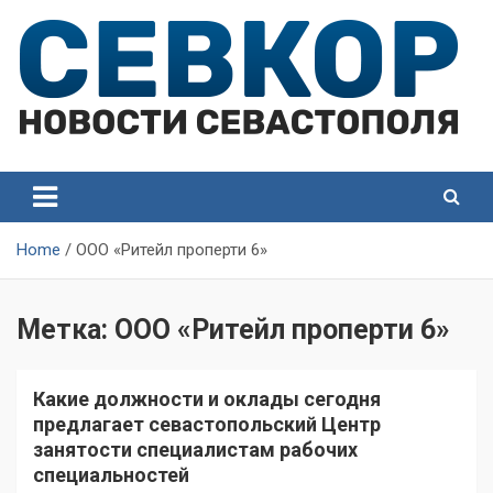
Skip
to
content
СевКор — Самые главные и актуальные новости
СевКор — Новости
Севастополя
Севастополя
Home
ООО «Ритейл проперти 6»
Метка:
ООО «Ритейл проперти 6»
Какие должности и оклады сегодня
предлагает севастопольский Центр
занятости специалистам рабочих
специальностей