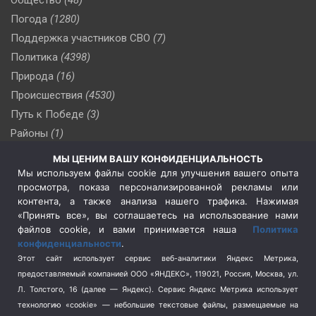
Погода
(1280)
Поддержка участников СВО
(7)
Политика
(4398)
Природа
(16)
Происшествия
(4530)
Путь к Победе
(3)
Районы
(1)
Россия
(510)
МЫ ЦЕНИМ ВАШУ КОНФИДЕНЦИАЛЬНОСТЬ
Сельское хозяйство
(3)
Мы используем файлы cookie для улучшения вашего опыта
просмотра, показа персонализированной рекламы или
Социальная политика
(3)
контента, а также анализа нашего трафика. Нажимая
Спецоперация в Украине
(657)
«Принять все», вы соглашаетесь на использование нами
Спецоперация на Украине
(404)
файлов cookie, и вами принимается наша
Политика
конфиденциальности
.
Спорт
(740)
Этот сайт использует сервис веб-аналитики Яндекс Метрика,
Тема недели
(210)
предоставляемый компанией ООО «ЯНДЕКС», 119021, Россия, Москва, ул.
Терроризм
(1)
Л. Толстого, 16 (далее — Яндекс). Сервис Яндекс Метрика использует
Транспорт
(262)
технологию «cookie» — небольшие текстовые файлы, размещаемые на