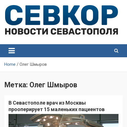
Skip
to
content
СевКор — Самые главные и актуальные новости
СевКор — Новости
Севастополя
Севастополя
Home
Олег Шмыров
Метка:
Олег Шмыров
В Севастополе врач из Москвы
прооперирует 15 маленьких пациентов