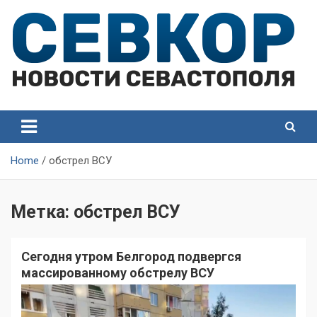
Skip
to
content
СевКор — Самые главные и актуальные новости
СевКор — Новости
Севастополя
Севастополя
Home
обстрел ВСУ
Метка:
обстрел ВСУ
Сегодня утром Белгород подвергся
массированному обстрелу ВСУ