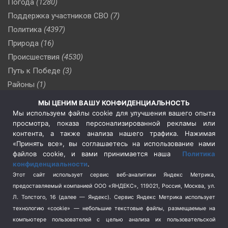
Погода
(1280)
Поддержка участников СВО
(7)
Политика
(4397)
Природа
(16)
Происшествия
(4530)
Путь к Победе
(3)
Районы
(1)
Россия
(510)
МЫ ЦЕНИМ ВАШУ КОНФИДЕНЦИАЛЬНОСТЬ
Сельское хозяйство
(3)
Мы используем файлы cookie для улучшения вашего опыта
просмотра, показа персонализированной рекламы или
Социальная политика
(3)
контента, а также анализа нашего трафика. Нажимая
Спецоперация в Украине
(657)
«Принять все», вы соглашаетесь на использование нами
Спецоперация на Украине
(404)
файлов cookie, и вами принимается наша
Политика
конфиденциальности
.
Спорт
(740)
Этот сайт использует сервис веб-аналитики Яндекс Метрика,
Тема недели
(210)
предоставляемый компанией ООО «ЯНДЕКС», 119021, Россия, Москва, ул.
Терроризм
(1)
Л. Толстого, 16 (далее — Яндекс). Сервис Яндекс Метрика использует
Транспорт
(262)
технологию «cookie» — небольшие текстовые файлы, размещаемые на
компьютере пользователей с целью анализа их пользовательской
Туризм
(178)