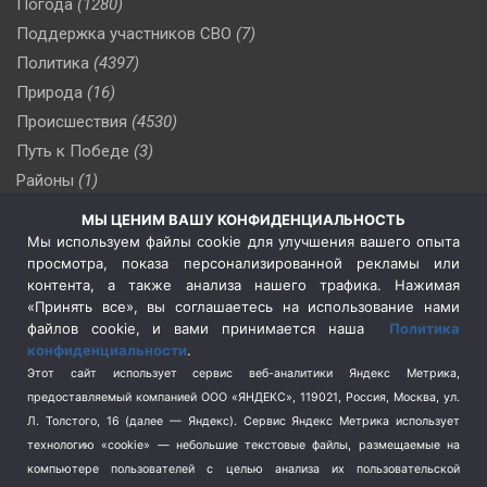
Погода
(1280)
Поддержка участников СВО
(7)
Политика
(4397)
Природа
(16)
Происшествия
(4530)
Путь к Победе
(3)
Районы
(1)
Россия
(510)
МЫ ЦЕНИМ ВАШУ КОНФИДЕНЦИАЛЬНОСТЬ
Сельское хозяйство
(3)
Мы используем файлы cookie для улучшения вашего опыта
просмотра, показа персонализированной рекламы или
Социальная политика
(3)
контента, а также анализа нашего трафика. Нажимая
Спецоперация в Украине
(657)
«Принять все», вы соглашаетесь на использование нами
Спецоперация на Украине
(404)
файлов cookie, и вами принимается наша
Политика
конфиденциальности
.
Спорт
(740)
Этот сайт использует сервис веб-аналитики Яндекс Метрика,
Тема недели
(210)
предоставляемый компанией ООО «ЯНДЕКС», 119021, Россия, Москва, ул.
Терроризм
(1)
Л. Толстого, 16 (далее — Яндекс). Сервис Яндекс Метрика использует
Транспорт
(262)
технологию «cookie» — небольшие текстовые файлы, размещаемые на
компьютере пользователей с целью анализа их пользовательской
Туризм
(178)