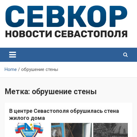
Skip
to
content
СевКор — Самые главные и актуальные новости
СевКор — Новости
Севастополя
Севастополя
Home
обрушение стены
Метка:
обрушение стены
В центре Севастополя обрушилась стена
жилого дома