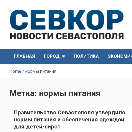
Skip
to
content
СевКор — Самые главные и актуальные новости
СевКор — Новости
Севастополя
ГЛАВНАЯ
ГОРОД
ПОЛИТИКА
ЭКОНОМИ
Севастополя
Home
нормы питания
Метка:
нормы питания
Правительство Севастополя утвердило
нормы питания и обеспечения одеждой
для детей-сирот