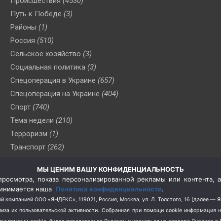
Происшествия
(4530)
Путь к Победе
(3)
Районы
(1)
Россия
(510)
Сельское хозяйство
(3)
Социальная политика
(3)
Спецоперация в Украине
(657)
Спецоперация на Украине
(404)
Спорт
(740)
Тема недели
(210)
Терроризм
(1)
Транспорт
(262)
Туризм
(178)
МЫ ЦЕНИМ ВАШУ КОНФИДЕНЦИАЛЬНОСТЬ
Флот
(76)
росмотра, показа персонализированной рекламы или контента, а
Цены
(2)
принимается наша
Политика конфиденциальности
.
Школа и спорт
(2)
й компанией ООО «ЯНДЕКС», 119021, Россия, Москва, ул. Л. Толстого, 16 (далее — 
за их пользовательской активности.
Собранная при помощи cookie информация 
Экология
(8)