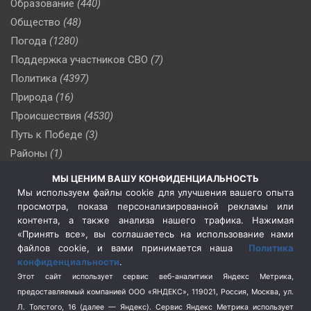
Образование
(440)
Общество
(48)
Погода
(1280)
Поддержка участников СВО
(7)
Политика
(4397)
Природа
(16)
Происшествия
(4530)
Путь к Победе
(3)
Районы
(1)
Россия
(510)
МЫ ЦЕНИМ ВАШУ КОНФИДЕНЦИАЛЬНОСТЬ
Сельское хозяйство
(3)
Мы используем файлы cookie для улучшения вашего опыта
просмотра, показа персонализированной рекламы или
Социальная политика
(3)
контента, а также анализа нашего трафика. Нажимая
Спецоперация в Украине
(657)
«Принять все», вы соглашаетесь на использование нами
Спецоперация на Украине
(404)
файлов cookie, и вами принимается наша
Политика
конфиденциальности
.
Спорт
(740)
Этот сайт использует сервис веб-аналитики Яндекс Метрика,
Тема недели
(210)
предоставляемый компанией ООО «ЯНДЕКС», 119021, Россия, Москва, ул.
Терроризм
(1)
Л. Толстого, 16 (далее — Яндекс). Сервис Яндекс Метрика использует