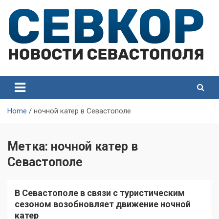
Skip
to
content
СевКор — Самые главные и актуальные новости
СевКор — Новости
Севастополя
Севастополя
Home
ночной катер в Севастополе
Метка:
ночной катер в
Севастополе
В Севастополе в связи с туристическим
сезоном возобновляет движение ночной
катер