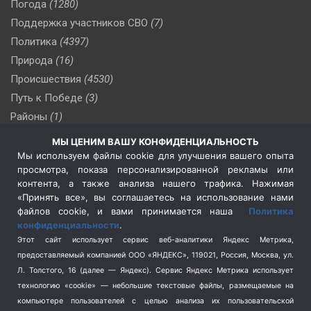
Погода
(1280)
Поддержка участников СВО
(7)
Политика
(4397)
Природа
(16)
Происшествия
(4530)
Путь к Победе
(3)
Районы
(1)
Россия
(510)
МЫ ЦЕНИМ ВАШУ КОНФИДЕНЦИАЛЬНОСТЬ
Сельское хозяйство
(3)
Мы используем файлы cookie для улучшения вашего опыта
просмотра, показа персонализированной рекламы или
Социальная политика
(3)
контента, а также анализа нашего трафика. Нажимая
Спецоперация в Украине
(657)
«Принять все», вы соглашаетесь на использование нами
Спецоперация на Украине
(404)
файлов cookie, и вами принимается наша
Политика
конфиденциальности
.
Спорт
(740)
Этот сайт использует сервис веб-аналитики Яндекс Метрика,
Тема недели
(210)
предоставляемый компанией ООО «ЯНДЕКС», 119021, Россия, Москва, ул.
Терроризм
(1)
Л. Толстого, 16 (далее — Яндекс). Сервис Яндекс Метрика использует
Транспорт
(262)
технологию «cookie» — небольшие текстовые файлы, размещаемые на
компьютере пользователей с целью анализа их пользовательской
Туризм
(178)