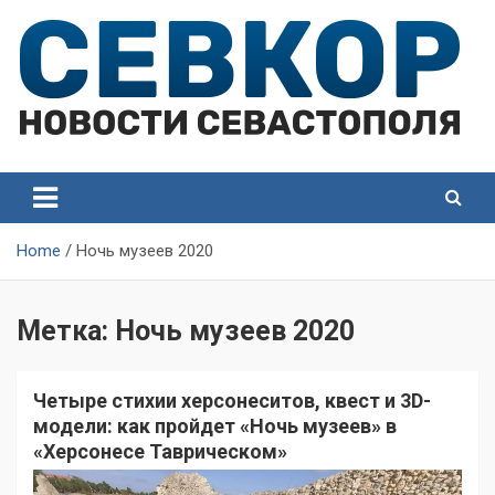
Skip
to
content
СевКор — Самые главные и актуальные новости
СевКор — Новости
Севастополя
Севастополя
Home
Ночь музеев 2020
Метка:
Ночь музеев 2020
Четыре стихии херсонеситов, квест и 3D-
модели: как пройдет «Ночь музеев» в
«Херсонесе Таврическом»