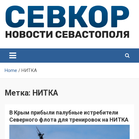
Skip
to
content
СевКор — Самые главные и актуальные новости
СевКор — Новости
Севастополя
Севастополя
Home
НИТКА
Метка:
НИТКА
В Крым прибыли палубные истребители
Северного флота для тренировок на НИТКА