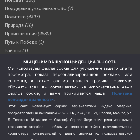
Поддержка участников СВО
(7)
Политика
(4397)
Природа
(16)
Происшествия
(4530)
Путь к Победе
(3)
Районы
(1)
Россия
(510)
МЫ ЦЕНИМ ВАШУ КОНФИДЕНЦИАЛЬНОСТЬ
Сельское хозяйство
(3)
Мы используем файлы cookie для улучшения вашего опыта
просмотра, показа персонализированной рекламы или
Социальная политика
(3)
контента, а также анализа нашего трафика. Нажимая
Спецоперация в Украине
(657)
«Принять все», вы соглашаетесь на использование нами
Спецоперация на Украине
(404)
файлов cookie, и вами принимается наша
Политика
конфиденциальности
.
Спорт
(740)
Этот сайт использует сервис веб-аналитики Яндекс Метрика,
Тема недели
(210)
предоставляемый компанией ООО «ЯНДЕКС», 119021, Россия, Москва, ул.
Терроризм
(1)
Л. Толстого, 16 (далее — Яндекс). Сервис Яндекс Метрика использует
Транспорт
(262)
технологию «cookie» — небольшие текстовые файлы, размещаемые на
компьютере пользователей с целью анализа их пользовательской
Туризм
(178)