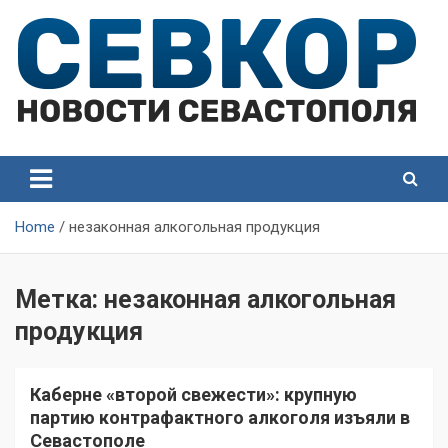
Skip
to
content
СевКор — Самые главные и актуальные новости
СевКор — Новости
Севастополя
Севастополя
Home
незаконная алкогольная продукция
Метка:
незаконная алкогольная
продукция
Каберне «второй свежести»: крупную
партию контрафактного алкоголя изъяли в
Севастополе