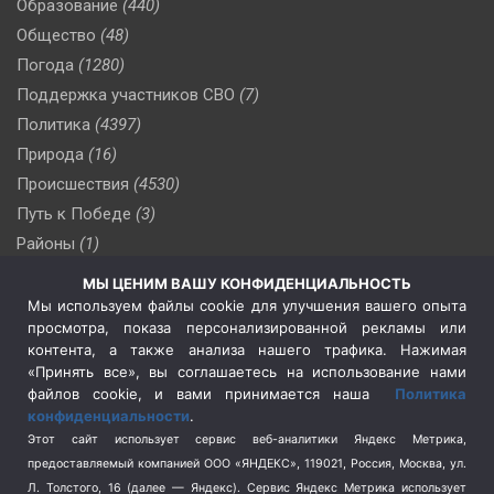
Образование
(440)
Общество
(48)
Погода
(1280)
Поддержка участников СВО
(7)
Политика
(4397)
Природа
(16)
Происшествия
(4530)
Путь к Победе
(3)
Районы
(1)
Россия
(510)
МЫ ЦЕНИМ ВАШУ КОНФИДЕНЦИАЛЬНОСТЬ
Сельское хозяйство
(3)
Мы используем файлы cookie для улучшения вашего опыта
просмотра, показа персонализированной рекламы или
Социальная политика
(3)
контента, а также анализа нашего трафика. Нажимая
Спецоперация в Украине
(657)
«Принять все», вы соглашаетесь на использование нами
Спецоперация на Украине
(404)
файлов cookie, и вами принимается наша
Политика
конфиденциальности
.
Спорт
(740)
Этот сайт использует сервис веб-аналитики Яндекс Метрика,
Тема недели
(210)
предоставляемый компанией ООО «ЯНДЕКС», 119021, Россия, Москва, ул.
Терроризм
(1)
Л. Толстого, 16 (далее — Яндекс). Сервис Яндекс Метрика использует