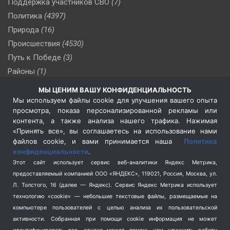
Поддержка участников СВО
(7)
Политика
(4397)
Природа
(16)
Происшествия
(4530)
Путь к Победе
(3)
Районы
(1)
Россия
(510)
МЫ ЦЕНИМ ВАШУ КОНФИДЕНЦИАЛЬНОСТЬ
Сельское хозяйство
(3)
Мы используем файлы cookie для улучшения вашего опыта
просмотра, показа персонализированной рекламы или
Социальная политика
(3)
контента, а также анализа нашего трафика. Нажимая
Спецоперация в Украине
(657)
«Принять все», вы соглашаетесь на использование нами
Спецоперация на Украине
(404)
файлов cookie, и вами принимается наша
Политика
конфиденциальности
.
Спорт
(740)
Этот сайт использует сервис веб-аналитики Яндекс Метрика,
Тема недели
(210)
предоставляемый компанией ООО «ЯНДЕКС», 119021, Россия, Москва, ул.
Терроризм
(1)
Л. Толстого, 16 (далее — Яндекс). Сервис Яндекс Метрика использует
Транспорт
(262)
технологию «cookie» — небольшие текстовые файлы, размещаемые на
компьютере пользователей с целью анализа их пользовательской
Туризм
(178)
активности.
Собранная при помощи cookie информация не может
Флот
(76)