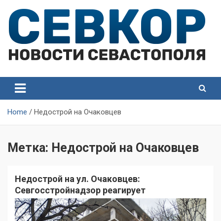
Skip
to
content
СевКор — Самые главные и актуальные новости
СевКор — Новости
Севастополя
Севастополя
Home
Недострой на Очаковцев
Метка:
Недострой на Очаковцев
Недострой на ул. Очаковцев:
Севгосстройнадзор реагирует