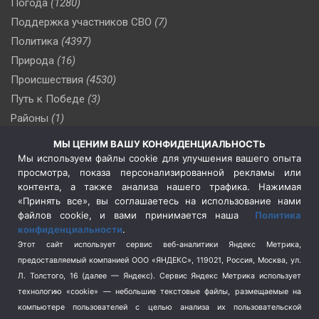
Погода
(1280)
Поддержка участников СВО
(7)
Политика
(4397)
Природа
(16)
Происшествия
(4530)
Путь к Победе
(3)
Районы
(1)
Россия
(510)
МЫ ЦЕНИМ ВАШУ КОНФИДЕНЦИАЛЬНОСТЬ
Сельское хозяйство
(3)
Мы используем файлы cookie для улучшения вашего опыта
просмотра, показа персонализированной рекламы или
Социальная политика
(3)
контента, а также анализа нашего трафика. Нажимая
Спецоперация в Украине
(657)
«Принять все», вы соглашаетесь на использование нами
Спецоперация на Украине
(404)
файлов cookie, и вами принимается наша
Политика
конфиденциальности
.
Спорт
(740)
Этот сайт использует сервис веб-аналитики Яндекс Метрика,
Тема недели
(210)
предоставляемый компанией ООО «ЯНДЕКС», 119021, Россия, Москва, ул.
Терроризм
(1)
Л. Толстого, 16 (далее — Яндекс). Сервис Яндекс Метрика использует
Транспорт
(262)
технологию «cookie» — небольшие текстовые файлы, размещаемые на
компьютере пользователей с целью анализа их пользовательской
Туризм
(178)