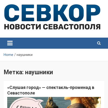
Skip
to
content
СевКор — Самые главные и актуальные новости
СевКор — Новости
Севастополя
Севастополя
Home
наушники
Метка:
наушники
«Слушая город» — спектакль-променад в
Севастополе