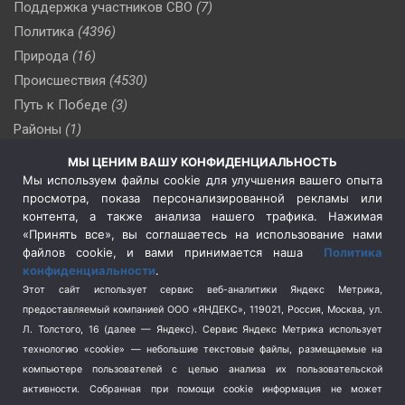
Поддержка участников СВО
(7)
Политика
(4396)
Природа
(16)
Происшествия
(4530)
Путь к Победе
(3)
Районы
(1)
Россия
(510)
МЫ ЦЕНИМ ВАШУ КОНФИДЕНЦИАЛЬНОСТЬ
Сельское хозяйство
(3)
Мы используем файлы cookie для улучшения вашего опыта
просмотра, показа персонализированной рекламы или
Социальная политика
(3)
контента, а также анализа нашего трафика. Нажимая
Спецоперация в Украине
(657)
«Принять все», вы соглашаетесь на использование нами
Спецоперация на Украине
(404)
файлов cookie, и вами принимается наша
Политика
конфиденциальности
.
Спорт
(740)
Этот сайт использует сервис веб-аналитики Яндекс Метрика,
Тема недели
(210)
предоставляемый компанией ООО «ЯНДЕКС», 119021, Россия, Москва, ул.
Терроризм
(1)
Л. Толстого, 16 (далее — Яндекс). Сервис Яндекс Метрика использует
Транспорт
(262)
технологию «cookie» — небольшие текстовые файлы, размещаемые на
компьютере пользователей с целью анализа их пользовательской
Туризм
(178)
активности.
Собранная при помощи cookie информация не может
Флот
(76)