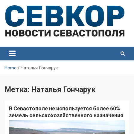
Skip
to
content
СевКор — Самые главные и актуальные новости
СевКор — Новости
Севастополя
Севастополя
Home
Наталья Гончарук
Метка:
Наталья Гончарук
В Севастополе не используется более 60%
земель сельскохозяйственного назначения