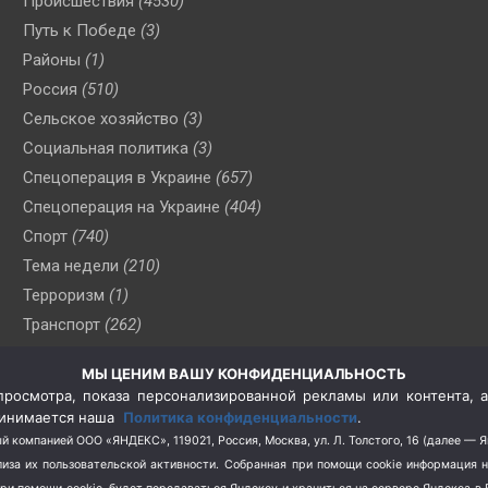
Происшествия
(4530)
Путь к Победе
(3)
Районы
(1)
Россия
(510)
Сельское хозяйство
(3)
Социальная политика
(3)
Спецоперация в Украине
(657)
Спецоперация на Украине
(404)
Спорт
(740)
Тема недели
(210)
Терроризм
(1)
Транспорт
(262)
Туризм
(178)
МЫ ЦЕНИМ ВАШУ КОНФИДЕНЦИАЛЬНОСТЬ
Флот
(76)
росмотра, показа персонализированной рекламы или контента, а
Цены
(2)
принимается наша
Политика конфиденциальности
.
Школа и спорт
(2)
й компанией ООО «ЯНДЕКС», 119021, Россия, Москва, ул. Л. Толстого, 16 (далее — 
за их пользовательской активности.
Собранная при помощи cookie информация 
Экология
(8)