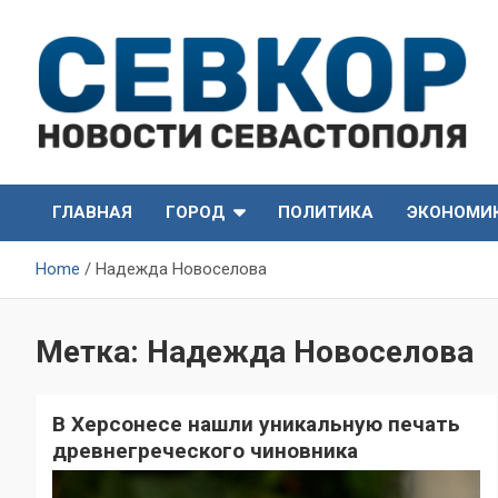
Skip
to
content
СевКор — Самые главные и актуальные новости
СевКор — Новости
Севастополя
ГЛАВНАЯ
ГОРОД
ПОЛИТИКА
ЭКОНОМИ
Севастополя
Home
Надежда Новоселова
Метка:
Надежда Новоселова
В Херсонесе нашли уникальную печать
древнегреческого чиновника