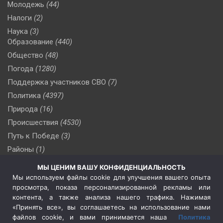
Молодежь
(44)
Налоги
(2)
Наука
(3)
Образование
(440)
Общество
(48)
Погода
(1280)
Поддержка участников СВО
(7)
Политика
(4397)
Природа
(16)
Происшествия
(4530)
Путь к Победе
(3)
Районы
(1)
Россия
(510)
МЫ ЦЕНИМ ВАШУ КОНФИДЕНЦИАЛЬНОСТЬ
Сельское хозяйство
(3)
Мы используем файлы cookie для улучшения вашего опыта
просмотра, показа персонализированной рекламы или
Социальная политика
(3)
контента, а также анализа нашего трафика. Нажимая
Спецоперация в Украине
(657)
«Принять все», вы соглашаетесь на использование нами
Спецоперация на Украине
(404)
файлов cookie, и вами принимается наша
Политика