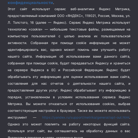
конфиденциальности
.
Спорт
(740)
Этот сайт использует сервис веб-аналитики Яндекс Метрика,
Тема недели
(210)
предоставляемый компанией ООО «ЯНДЕКС», 119021, Россия, Москва, ул.
Терроризм
(1)
Л. Толстого, 16 (далее — Яндекс). Сервис Яндекс Метрика использует
Транспорт
(262)
технологию «cookie» — небольшие текстовые файлы, размещаемые на
компьютере пользователей с целью анализа их пользовательской
Туризм
(178)
активности.
Собранная при помощи cookie информация не может
Флот
(76)
идентифицировать вас, однако может помочь нам улучшить работу
Цены
(2)
нашего сайта. Информация об использовании вами данного сайта,
Школа и спорт
(2)
собранная при помощи cookie, будет передаваться Яндексу и храниться
Экология
(8)
на сервере Яндекса в ЕС и Российской Федерации. Яндекс будет
обрабатывать эту информацию для оценки использования вами сайта,
Экономика
(1172)
составления для нас отчетов о деятельности нашего сайта, и
предоставления других услуг. Яндекс обрабатывает эту информацию в
Мы в соцсетях
порядке, установленном в условиях использования сервиса Яндекс
Метрика.
Вы можете отказаться от использования cookies, выбрав
соответствующие настройки в браузере. Также вы можете использовать
инструмент —
https://yandex.ru/support/metrika/general/opt-out.html
.
Однако это может повлиять на работу некоторых функций сайта.
Используя этот сайт, вы соглашаетесь на обработку данных о вас
Яндексом в порядке и целях, указанных выше.