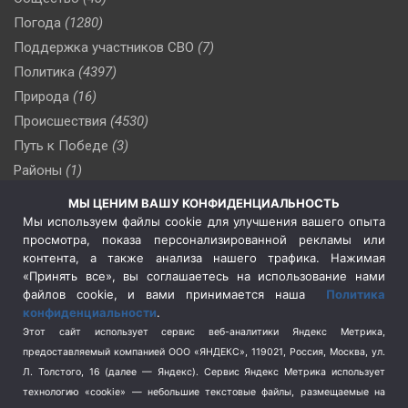
Погода
(1280)
Поддержка участников СВО
(7)
Политика
(4397)
Природа
(16)
Происшествия
(4530)
Путь к Победе
(3)
Районы
(1)
Россия
(510)
МЫ ЦЕНИМ ВАШУ КОНФИДЕНЦИАЛЬНОСТЬ
Сельское хозяйство
(3)
Мы используем файлы cookie для улучшения вашего опыта
просмотра, показа персонализированной рекламы или
Социальная политика
(3)
контента, а также анализа нашего трафика. Нажимая
Спецоперация в Украине
(657)
«Принять все», вы соглашаетесь на использование нами
Спецоперация на Украине
(404)
файлов cookie, и вами принимается наша
Политика
конфиденциальности
.
Спорт
(740)
Этот сайт использует сервис веб-аналитики Яндекс Метрика,
Тема недели
(210)
предоставляемый компанией ООО «ЯНДЕКС», 119021, Россия, Москва, ул.
Терроризм
(1)
Л. Толстого, 16 (далее — Яндекс). Сервис Яндекс Метрика использует
Транспорт
(262)
технологию «cookie» — небольшие текстовые файлы, размещаемые на