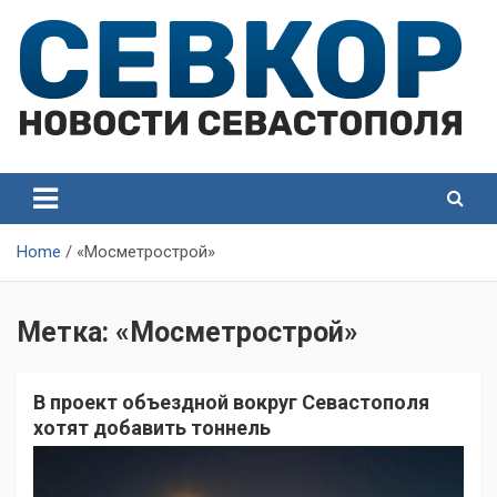
Skip
to
content
СевКор — Самые главные и актуальные новости
СевКор — Новости
Севастополя
Севастополя
Home
«Мосметрострой»
Метка:
«Мосметрострой»
В проект объездной вокруг Севастополя
хотят добавить тоннель