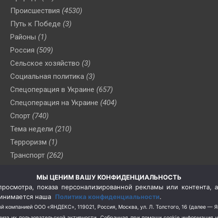
Происшествия
(4530)
Путь к Победе
(3)
Районы
(1)
Россия
(509)
Сельское хозяйство
(3)
Социальная политика
(3)
Спецоперация в Украине
(657)
Спецоперация на Украине
(404)
Спорт
(740)
Тема недели
(210)
Терроризм
(1)
Транспорт
(262)
Туризм
(178)
МЫ ЦЕНИМ ВАШУ КОНФИДЕНЦИАЛЬНОСТЬ
Флот
(76)
росмотра, показа персонализированной рекламы или контента, а
Цены
(2)
принимается наша
Политика конфиденциальности
.
Школа и спорт
(2)
й компанией ООО «ЯНДЕКС», 119021, Россия, Москва, ул. Л. Толстого, 16 (далее — 
за их пользовательской активности.
Собранная при помощи cookie информация 