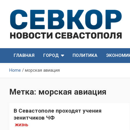
Skip
to
content
СевКор — Самые главные и актуальные новости
СевКор — Новости
Севастополя
ГЛАВНАЯ
ГОРОД
ПОЛИТИКА
ЭКОНОМИ
Севастополя
Home
морская авиация
Метка:
морская авиация
В Севастополе проходят учения
зенитчиков ЧФ
ЖИЗНЬ