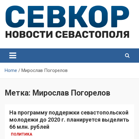
Skip
to
content
СевКор — Самые главные и актуальные новости
СевКор — Новости
Севастополя
Севастополя
Home
Мирослав Погорелов
Метка:
Мирослав Погорелов
На программу поддержки севастопольской
молодежи до 2020 г. планируется выделить
66 млн. рублей
ПОЛИТИКА