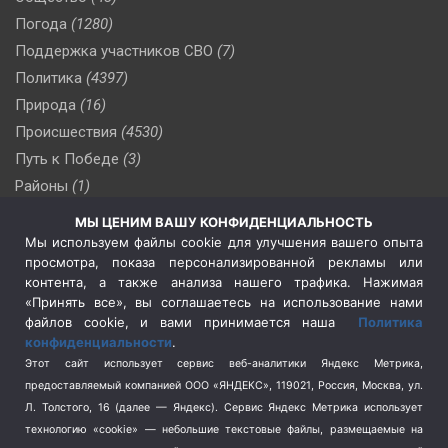
Погода
(1280)
Поддержка участников СВО
(7)
Политика
(4397)
Природа
(16)
Происшествия
(4530)
Путь к Победе
(3)
Районы
(1)
Россия
(510)
МЫ ЦЕНИМ ВАШУ КОНФИДЕНЦИАЛЬНОСТЬ
Сельское хозяйство
(3)
Мы используем файлы cookie для улучшения вашего опыта
просмотра, показа персонализированной рекламы или
Социальная политика
(3)
контента, а также анализа нашего трафика. Нажимая
Спецоперация в Украине
(657)
«Принять все», вы соглашаетесь на использование нами
Спецоперация на Украине
(404)
файлов cookie, и вами принимается наша
Политика
конфиденциальности
.
Спорт
(740)
Этот сайт использует сервис веб-аналитики Яндекс Метрика,
Тема недели
(210)
предоставляемый компанией ООО «ЯНДЕКС», 119021, Россия, Москва, ул.
Терроризм
(1)
Л. Толстого, 16 (далее — Яндекс). Сервис Яндекс Метрика использует
Транспорт
(262)
технологию «cookie» — небольшие текстовые файлы, размещаемые на