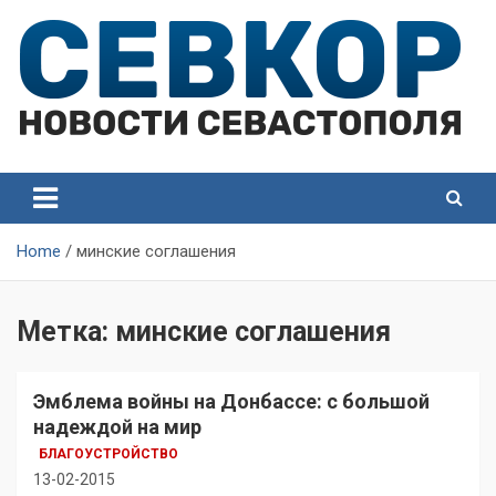
Skip
to
content
СевКор — Самые главные и актуальные новости
СевКор — Новости
Севастополя
Севастополя
Home
минские соглашения
Метка:
минские соглашения
Эмблема войны на Донбассе: с большой
надеждой на мир
БЛАГОУСТРОЙСТВО
13-02-2015