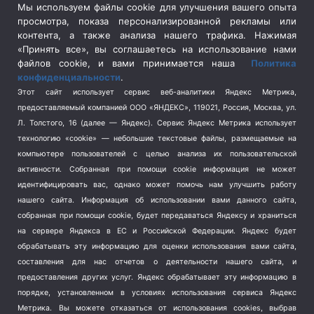
Сельское хозяйство
(3)
Мы используем файлы cookie для улучшения вашего опыта
просмотра, показа персонализированной рекламы или
Социальная политика
(3)
контента, а также анализа нашего трафика. Нажимая
Спецоперация в Украине
(657)
«Принять все», вы соглашаетесь на использование нами
Спецоперация на Украине
(404)
файлов cookie, и вами принимается наша
Политика
конфиденциальности
.
Спорт
(740)
Этот сайт использует сервис веб-аналитики Яндекс Метрика,
Тема недели
(210)
предоставляемый компанией ООО «ЯНДЕКС», 119021, Россия, Москва, ул.
Терроризм
(1)
Л. Толстого, 16 (далее — Яндекс). Сервис Яндекс Метрика использует
Транспорт
(262)
технологию «cookie» — небольшие текстовые файлы, размещаемые на
компьютере пользователей с целью анализа их пользовательской
Туризм
(178)
активности.
Собранная при помощи cookie информация не может
Флот
(76)
идентифицировать вас, однако может помочь нам улучшить работу
Цены
(2)
нашего сайта. Информация об использовании вами данного сайта,
Школа и спорт
(2)
собранная при помощи cookie, будет передаваться Яндексу и храниться
Экология
на сервере Яндекса в ЕС и Российской Федерации. Яндекс будет
(8)
обрабатывать эту информацию для оценки использования вами сайта,
Экономика
(1172)
составления для нас отчетов о деятельности нашего сайта, и
предоставления других услуг. Яндекс обрабатывает эту информацию в
Мы в соцсетях
порядке, установленном в условиях использования сервиса Яндекс
Метрика.
Вы можете отказаться от использования cookies, выбрав