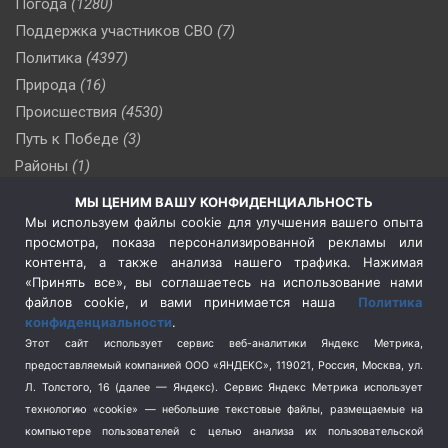
Погода
(1280)
Поддержка участников СВО
(7)
Политика
(4397)
Природа
(16)
Происшествия
(4530)
Путь к Победе
(3)
Районы
(1)
Россия
(510)
МЫ ЦЕНИМ ВАШУ КОНФИДЕНЦИАЛЬНОСТЬ
Сельское хозяйство
(3)
Мы используем файлы cookie для улучшения вашего опыта
просмотра, показа персонализированной рекламы или
Социальная политика
(3)
контента, а также анализа нашего трафика. Нажимая
Спецоперация в Украине
(657)
«Принять все», вы соглашаетесь на использование нами
Спецоперация на Украине
(404)
файлов cookie, и вами принимается наша
Политика
конфиденциальности
.
Спорт
(740)
Этот сайт использует сервис веб-аналитики Яндекс Метрика,
Тема недели
(210)
предоставляемый компанией ООО «ЯНДЕКС», 119021, Россия, Москва, ул.
Терроризм
(1)
Л. Толстого, 16 (далее — Яндекс). Сервис Яндекс Метрика использует
Транспорт
(262)
технологию «cookie» — небольшие текстовые файлы, размещаемые на
компьютере пользователей с целью анализа их пользовательской
Туризм
(178)