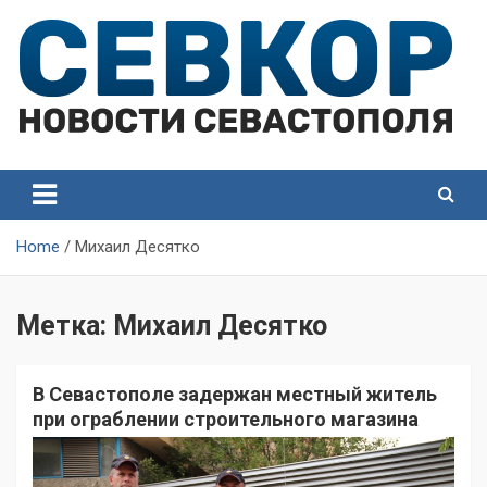
Skip
to
content
СевКор — Самые главные и актуальные новости
СевКор — Новости
Севастополя
Севастополя
Home
Михаил Десятко
Метка:
Михаил Десятко
В Севастополе задержан местный житель
при ограблении строительного магазина