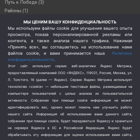
Путь к Победе
(3)
Районы
(1)
Россия
(510)
МЫ ЦЕНИМ ВАШУ КОНФИДЕНЦИАЛЬНОСТЬ
Сельское хозяйство
(3)
Мы используем файлы cookie для улучшения вашего опыта
просмотра, показа персонализированной рекламы или
Социальная политика
(3)
контента, а также анализа нашего трафика. Нажимая
Спецоперация в Украине
(657)
«Принять все», вы соглашаетесь на использование нами
Спецоперация на Украине
(404)
файлов cookie, и вами принимается наша
Политика
конфиденциальности
.
Спорт
(740)
Этот сайт использует сервис веб-аналитики Яндекс Метрика,
Тема недели
(210)
предоставляемый компанией ООО «ЯНДЕКС», 119021, Россия, Москва, ул.
Терроризм
(1)
Л. Толстого, 16 (далее — Яндекс). Сервис Яндекс Метрика использует
Транспорт
(262)
технологию «cookie» — небольшие текстовые файлы, размещаемые на
компьютере пользователей с целью анализа их пользовательской
Туризм
(178)
активности.
Собранная при помощи cookie информация не может
Флот
(76)
идентифицировать вас, однако может помочь нам улучшить работу
Цены
(2)
нашего сайта. Информация об использовании вами данного сайта,
Школа и спорт
(2)
собранная при помощи cookie, будет передаваться Яндексу и храниться
Экология
(8)
на сервере Яндекса в ЕС и Российской Федерации. Яндекс будет
обрабатывать эту информацию для оценки использования вами сайта,
Экономика
(1172)