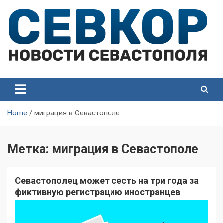
Skip
to
content
СевКор — Самые главные и актуальные новости
СевКор — Новости
Севастополя
Севастополя
Home
миграция в Севастополе
Метка:
миграция в Севастополе
Севастополец может сесть на три года за
фиктивную регистрацию иностранцев