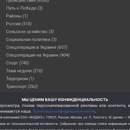
Происшествия
(4530)
Путь к Победе
(3)
Районы
(1)
Россия
(510)
Сельское хозяйство
(3)
Социальная политика
(3)
Спецоперация в Украине
(657)
Спецоперация на Украине
(404)
Спорт
(740)
Тема недели
(210)
Терроризм
(1)
Транспорт
(262)
Туризм
(178)
МЫ ЦЕНИМ ВАШУ КОНФИДЕНЦИАЛЬНОСТЬ
Флот
(76)
росмотра, показа персонализированной рекламы или контента, а
Цены
(2)
принимается наша
Политика конфиденциальности
.
Школа и спорт
(2)
й компанией ООО «ЯНДЕКС», 119021, Россия, Москва, ул. Л. Толстого, 16 (далее — 
за их пользовательской активности.
Собранная при помощи cookie информация 
Экология
(8)