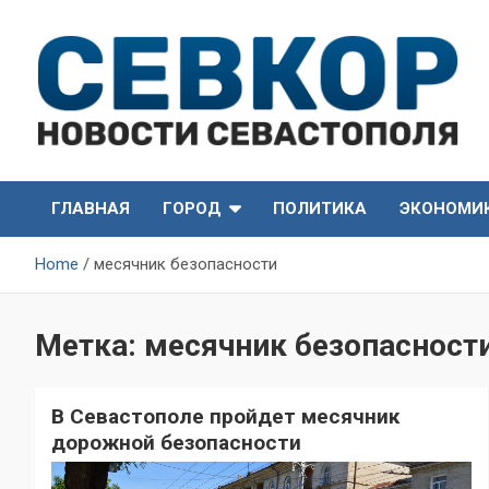
Skip
to
content
СевКор — Самые главные и актуальные новости
СевКор — Новости
Севастополя
ГЛАВНАЯ
ГОРОД
ПОЛИТИКА
ЭКОНОМИ
Севастополя
Home
месячник безопасности
Метка:
месячник безопасност
В Севастополе пройдет месячник
дорожной безопасности