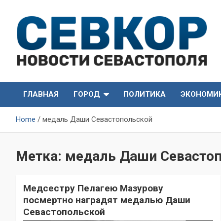
Skip
to
content
СевКор — Самые главные и актуальные новости
СевКор — Новости
Севастополя
ГЛАВНАЯ
ГОРОД
ПОЛИТИКА
ЭКОНОМИ
Севастополя
Home
медаль Даши Севастопольской
Метка:
медаль Даши Севасто
Медсестру Пелагею Мазурову
посмертно наградят медалью Даши
Севастопольской