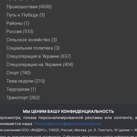
Происшествия
(4530)
Путь к Победе
(3)
Районы
(1)
Россия
(510)
Сельское хозяйство
(3)
Социальная политика
(3)
Спецоперация в Украине
(657)
Спецоперация на Украине
(404)
Спорт
(740)
Тема недели
(210)
Терроризм
(1)
Транспорт
(262)
Туризм
(178)
МЫ ЦЕНИМ ВАШУ КОНФИДЕНЦИАЛЬНОСТЬ
Флот
(76)
росмотра, показа персонализированной рекламы или контента, а
Цены
(2)
принимается наша
Политика конфиденциальности
.
Школа и спорт
(2)
й компанией ООО «ЯНДЕКС», 119021, Россия, Москва, ул. Л. Толстого, 16 (далее — 
за их пользовательской активности.
Собранная при помощи cookie информация 