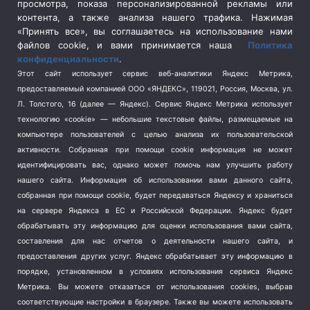
просмотра, показа персонализированной рекламы или
Социальная политика
(3)
контента, а также анализа нашего трафика. Нажимая
Спецоперация в Украине
(657)
«Принять все», вы соглашаетесь на использование нами
Спецоперация на Украине
(404)
файлов cookie, и вами принимается наша
Политика
конфиденциальности
.
Спорт
(740)
Этот сайт использует сервис веб-аналитики Яндекс Метрика,
Тема недели
(210)
предоставляемый компанией ООО «ЯНДЕКС», 119021, Россия, Москва, ул.
Терроризм
(1)
Л. Толстого, 16 (далее — Яндекс). Сервис Яндекс Метрика использует
Транспорт
(262)
технологию «cookie» — небольшие текстовые файлы, размещаемые на
компьютере пользователей с целью анализа их пользовательской
Туризм
(178)
активности.
Собранная при помощи cookie информация не может
Флот
(76)
идентифицировать вас, однако может помочь нам улучшить работу
Цены
(2)
нашего сайта. Информация об использовании вами данного сайта,
Школа и спорт
(2)
собранная при помощи cookie, будет передаваться Яндексу и храниться
Экология
на сервере Яндекса в ЕС и Российской Федерации. Яндекс будет
(8)
обрабатывать эту информацию для оценки использования вами сайта,
Экономика
(1172)
составления для нас отчетов о деятельности нашего сайта, и
предоставления других услуг. Яндекс обрабатывает эту информацию в
Мы в соцсетях
порядке, установленном в условиях использования сервиса Яндекс
Метрика.
Вы можете отказаться от использования cookies, выбрав
соответствующие настройки в браузере. Также вы можете использовать