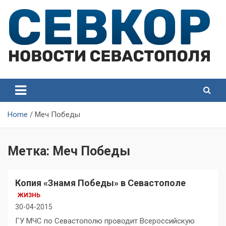
Skip
to
content
СевКор — Самые главные и актуальные новости
СевКор — Новости
Севастополя
Севастополя
Home
Меч Победы
Метка:
Меч Победы
Копия «Знамя Победы» в Севастополе
ЖИЗНЬ
30-04-2015
ГУ МЧС по Севастополю проводит Всероссийскую