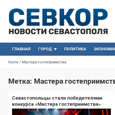
Skip
to
content
СевКор — Самые главные и актуальные новости
СевКор — Новости
Севастополя
ГЛАВНАЯ
ГОРОД
ПОЛИТИКА
ЭКОНОМИ
Севастополя
Home
Мастера гостеприимства
Метка:
Мастера гостеприимст
Севастопольцы стали победителями
конкурса «Мастера гостеприимства»