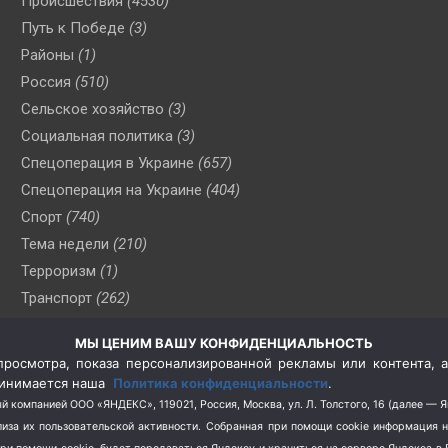
Происшествия
(4530)
Путь к Победе
(3)
Районы
(1)
Россия
(510)
Сельское хозяйство
(3)
Социальная политика
(3)
Спецоперация в Украине
(657)
Спецоперация на Украине
(404)
Спорт
(740)
Тема недели
(210)
Терроризм
(1)
Транспорт
(262)
Туризм
(178)
МЫ ЦЕНИМ ВАШУ КОНФИДЕНЦИАЛЬНОСТЬ
Флот
(76)
росмотра, показа персонализированной рекламы или контента, а
Цены
(2)
принимается наша
Политика конфиденциальности
.
Школа и спорт
(2)
й компанией ООО «ЯНДЕКС», 119021, Россия, Москва, ул. Л. Толстого, 16 (далее — 
за их пользовательской активности.
Собранная при помощи cookie информация 
Экология
(8)