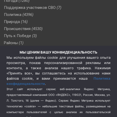
Погода
(1280)
Поддержка участников СВО
(7)
Политика
(4396)
Природа
(16)
Происшествия
(4530)
Путь к Победе
(3)
Районы
(1)
Россия
(510)
МЫ ЦЕНИМ ВАШУ КОНФИДЕНЦИАЛЬНОСТЬ
Сельское хозяйство
(3)
Мы используем файлы cookie для улучшения вашего опыта
просмотра, показа персонализированной рекламы или
Социальная политика
(3)
контента, а также анализа нашего трафика. Нажимая
Спецоперация в Украине
(657)
«Принять все», вы соглашаетесь на использование нами
Спецоперация на Украине
(404)
файлов cookie, и вами принимается наша
Политика
конфиденциальности
.
Спорт
(740)
Этот сайт использует сервис веб-аналитики Яндекс Метрика,
Тема недели
(210)
предоставляемый компанией ООО «ЯНДЕКС», 119021, Россия, Москва, ул.
Терроризм
(1)
Л. Толстого, 16 (далее — Яндекс). Сервис Яндекс Метрика использует
Транспорт
(262)
технологию «cookie» — небольшие текстовые файлы, размещаемые на
компьютере пользователей с целью анализа их пользовательской
Туризм
(178)