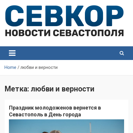
Skip
to
content
СевКор — Самые главные и актуальные новости
СевКор — Новости
Севастополя
Севастополя
Home
любви и верности
Метка:
любви и верности
Праздник молодоженов вернется в
Севастополь в День города