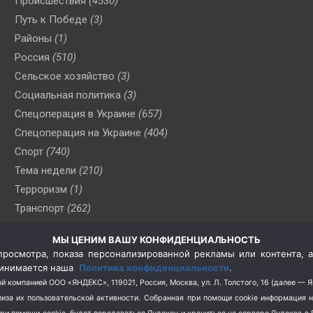
Происшествия
(4530)
Путь к Победе
(3)
Районы
(1)
Россия
(510)
Сельское хозяйство
(3)
Социальная политика
(3)
Спецоперация в Украине
(657)
Спецоперация на Украине
(404)
Спорт
(740)
Тема недели
(210)
Терроризм
(1)
Транспорт
(262)
Туризм
(178)
МЫ ЦЕНИМ ВАШУ КОНФИДЕНЦИАЛЬНОСТЬ
Флот
(76)
росмотра, показа персонализированной рекламы или контента, а
Цены
(2)
принимается наша
Политика конфиденциальности
.
Школа и спорт
(2)
й компанией ООО «ЯНДЕКС», 119021, Россия, Москва, ул. Л. Толстого, 16 (далее — 
за их пользовательской активности.
Собранная при помощи cookie информация 
Экология
(8)