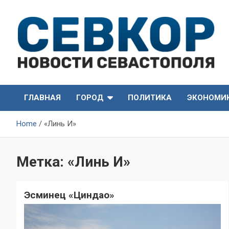
Skip
to
content
СевКор — Самые главные и актуальные новости
СевКор — Новости
Севастополя
ГЛАВНАЯ
ГОРОД
ПОЛИТИКА
ЭКОНОМИ
Севастополя
Home
«Линь И»
Метка:
«Линь И»
Эсминец «Циндао»