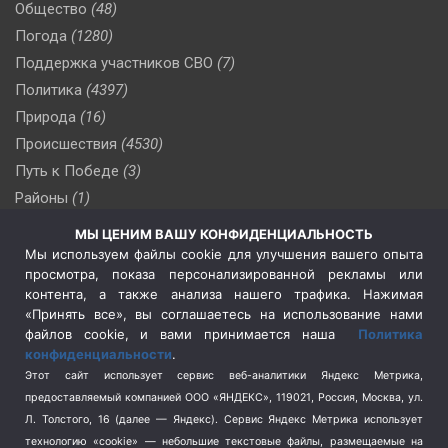
Общество
(48)
Погода
(1280)
Поддержка участников СВО
(7)
Политика
(4397)
Природа
(16)
Происшествия
(4530)
Путь к Победе
(3)
Районы
(1)
Россия
(510)
МЫ ЦЕНИМ ВАШУ КОНФИДЕНЦИАЛЬНОСТЬ
Сельское хозяйство
(3)
Мы используем файлы cookie для улучшения вашего опыта
просмотра, показа персонализированной рекламы или
Социальная политика
(3)
контента, а также анализа нашего трафика. Нажимая
Спецоперация в Украине
(657)
«Принять все», вы соглашаетесь на использование нами
Спецоперация на Украине
(404)
файлов cookie, и вами принимается наша
Политика
конфиденциальности
.
Спорт
(740)
Этот сайт использует сервис веб-аналитики Яндекс Метрика,
Тема недели
(210)
предоставляемый компанией ООО «ЯНДЕКС», 119021, Россия, Москва, ул.
Терроризм
(1)
Л. Толстого, 16 (далее — Яндекс). Сервис Яндекс Метрика использует
Транспорт
(262)
технологию «cookie» — небольшие текстовые файлы, размещаемые на