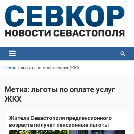
Skip
to
content
СевКор — Самые главные и актуальные новости
СевКор — Новости
Севастополя
Севастополя
Home
льготы по оплате услуг ЖКХ
Метка:
льготы по оплате услуг
ЖКХ
Жители Севастополя предпенсионного
возраста получат пенсионные льготы