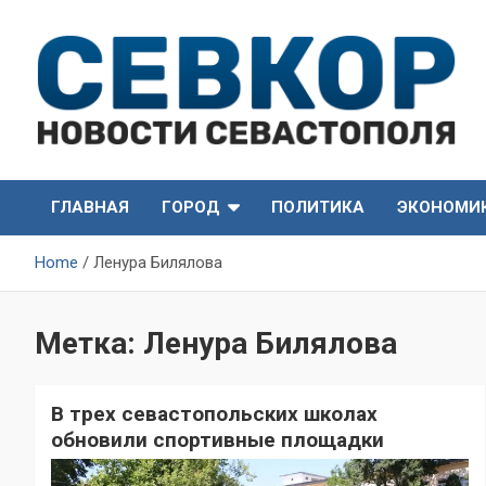
Skip
to
content
СевКор — Самые главные и актуальные новости
СевКор — Новости
Севастополя
ГЛАВНАЯ
ГОРОД
ПОЛИТИКА
ЭКОНОМИ
Севастополя
Home
Ленура Билялова
Метка:
Ленура Билялова
В трех севастопольских школах
обновили спортивные площадки