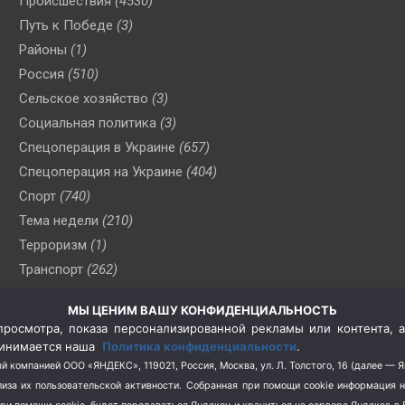
Происшествия
(4530)
Путь к Победе
(3)
Районы
(1)
Россия
(510)
Сельское хозяйство
(3)
Социальная политика
(3)
Спецоперация в Украине
(657)
Спецоперация на Украине
(404)
Спорт
(740)
Тема недели
(210)
Терроризм
(1)
Транспорт
(262)
Туризм
(178)
МЫ ЦЕНИМ ВАШУ КОНФИДЕНЦИАЛЬНОСТЬ
Флот
(76)
росмотра, показа персонализированной рекламы или контента, а
Цены
(2)
принимается наша
Политика конфиденциальности
.
Школа и спорт
(2)
й компанией ООО «ЯНДЕКС», 119021, Россия, Москва, ул. Л. Толстого, 16 (далее — 
за их пользовательской активности.
Собранная при помощи cookie информация 
Экология
(8)