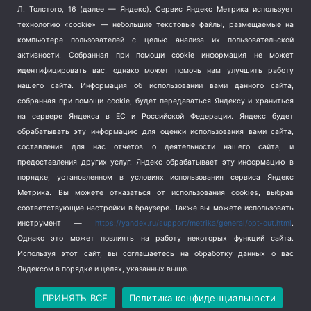
Терроризм
(1)
Л. Толстого, 16 (далее — Яндекс). Сервис Яндекс Метрика использует
Транспорт
(262)
технологию «cookie» — небольшие текстовые файлы, размещаемые на
компьютере пользователей с целью анализа их пользовательской
Туризм
(178)
активности.
Собранная при помощи cookie информация не может
Флот
(76)
идентифицировать вас, однако может помочь нам улучшить работу
Цены
(2)
нашего сайта. Информация об использовании вами данного сайта,
Школа и спорт
(2)
собранная при помощи cookie, будет передаваться Яндексу и храниться
Экология
(8)
на сервере Яндекса в ЕС и Российской Федерации. Яндекс будет
обрабатывать эту информацию для оценки использования вами сайта,
Экономика
(1172)
составления для нас отчетов о деятельности нашего сайта, и
предоставления других услуг. Яндекс обрабатывает эту информацию в
Мы в соцсетях
порядке, установленном в условиях использования сервиса Яндекс
Метрика.
Вы можете отказаться от использования cookies, выбрав
соответствующие настройки в браузере. Также вы можете использовать
инструмент —
https://yandex.ru/support/metrika/general/opt-out.html
.
Однако это может повлиять на работу некоторых функций сайта.
Используя этот сайт, вы соглашаетесь на обработку данных о вас
Яндексом в порядке и целях, указанных выше.
Copyright © 2026
СевКор — Новости Севастополя
Политика конфиденциальности
ПРИНЯТЬ ВСЕ
Политика конфиденциальности