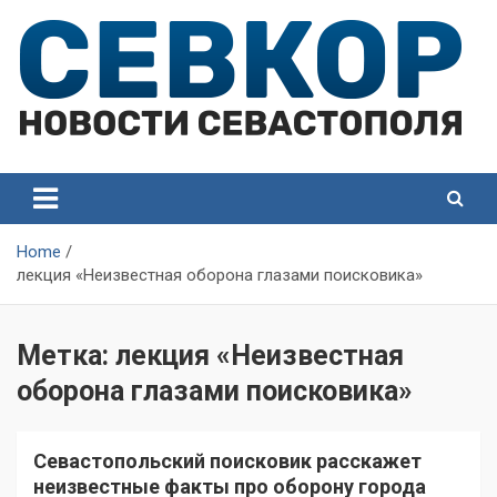
Skip
to
content
СевКор — Самые главные и актуальные новости
СевКор — Новости
Севастополя
Севастополя
Home
лекция «Неизвестная оборона глазами поисковика»
Метка:
лекция «Неизвестная
оборона глазами поисковика»
Севастопольский поисковик расскажет
неизвестные факты про оборону города