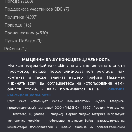
Погода
(1280)
Поддержка участников СВО
(7)
Политика
(4397)
Природа
(16)
Происшествия
(4530)
Путь к Победе
(3)
Районы
(1)
Россия
(510)
МЫ ЦЕНИМ ВАШУ КОНФИДЕНЦИАЛЬНОСТЬ
Сельское хозяйство
(3)
Мы используем файлы cookie для улучшения вашего опыта
просмотра, показа персонализированной рекламы или
Социальная политика
(3)
контента, а также анализа нашего трафика. Нажимая
Спецоперация в Украине
(657)
«Принять все», вы соглашаетесь на использование нами
Спецоперация на Украине
(404)
файлов cookie, и вами принимается наша
Политика
конфиденциальности
.
Спорт
(740)
Этот сайт использует сервис веб-аналитики Яндекс Метрика,
Тема недели
(210)
предоставляемый компанией ООО «ЯНДЕКС», 119021, Россия, Москва, ул.
Терроризм
(1)
Л. Толстого, 16 (далее — Яндекс). Сервис Яндекс Метрика использует
Транспорт
(262)
технологию «cookie» — небольшие текстовые файлы, размещаемые на
компьютере пользователей с целью анализа их пользовательской
Туризм
(178)