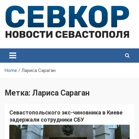
Skip
to
content
СевКор — Самые главные и актуальные новости
СевКор — Новости
Севастополя
Севастополя
Home
Лариса Сараган
Метка:
Лариса Сараган
Севастопольского экс-чиновника в Киеве
задержали сотрудники СБУ