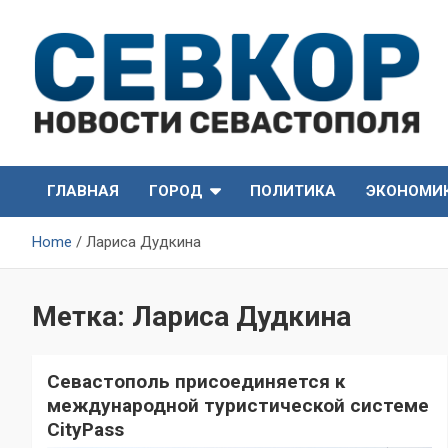
Skip
to
content
СевКор — Самые главные и актуальные новости
СевКор — Новости
Севастополя
ГЛАВНАЯ
ГОРОД
ПОЛИТИКА
ЭКОНОМИ
Севастополя
Home
Лариса Дудкина
Метка:
Лариса Дудкина
Севастополь присоединяется к
международной туристической системе
CityPass