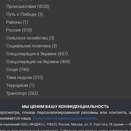
Происшествия
(4530)
Путь к Победе
(3)
Районы
(1)
Россия
(510)
Сельское хозяйство
(3)
Социальная политика
(3)
Спецоперация в Украине
(657)
Спецоперация на Украине
(404)
Спорт
(740)
Тема недели
(210)
Терроризм
(1)
Транспорт
(262)
Туризм
(178)
МЫ ЦЕНИМ ВАШУ КОНФИДЕНЦИАЛЬНОСТЬ
Флот
(76)
росмотра, показа персонализированной рекламы или контента, а
Цены
(2)
принимается наша
Политика конфиденциальности
.
Школа и спорт
(2)
й компанией ООО «ЯНДЕКС», 119021, Россия, Москва, ул. Л. Толстого, 16 (далее — 
за их пользовательской активности.
Собранная при помощи cookie информация 