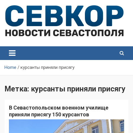
Skip
to
content
СевКор — Самые главные и актуальные новости
СевКор — Новости
Севастополя
Севастополя
Home
курсанты приняли присягу
Метка:
курсанты приняли присягу
В Севастопольском военном училище
приняли присягу 150 курсантов