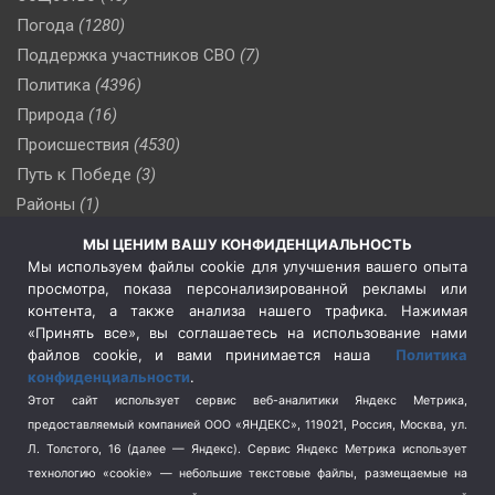
Погода
(1280)
Поддержка участников СВО
(7)
Политика
(4396)
Природа
(16)
Происшествия
(4530)
Путь к Победе
(3)
Районы
(1)
Россия
(510)
МЫ ЦЕНИМ ВАШУ КОНФИДЕНЦИАЛЬНОСТЬ
Сельское хозяйство
(3)
Мы используем файлы cookie для улучшения вашего опыта
просмотра, показа персонализированной рекламы или
Социальная политика
(3)
контента, а также анализа нашего трафика. Нажимая
Спецоперация в Украине
(657)
«Принять все», вы соглашаетесь на использование нами
Спецоперация на Украине
(404)
файлов cookie, и вами принимается наша
Политика
конфиденциальности
.
Спорт
(740)
Этот сайт использует сервис веб-аналитики Яндекс Метрика,
Тема недели
(210)
предоставляемый компанией ООО «ЯНДЕКС», 119021, Россия, Москва, ул.
Терроризм
(1)
Л. Толстого, 16 (далее — Яндекс). Сервис Яндекс Метрика использует
Транспорт
(262)
технологию «cookie» — небольшие текстовые файлы, размещаемые на