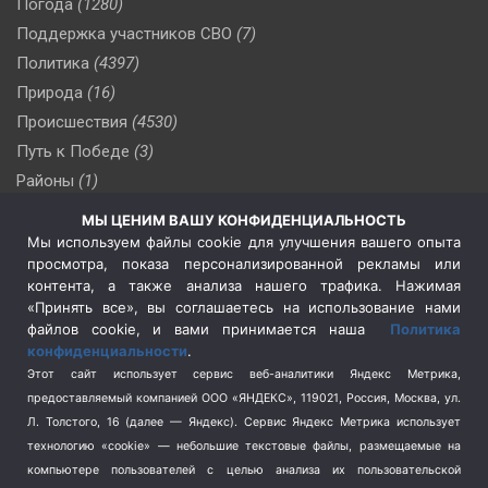
Погода
(1280)
Поддержка участников СВО
(7)
Политика
(4397)
Природа
(16)
Происшествия
(4530)
Путь к Победе
(3)
Районы
(1)
Россия
(510)
МЫ ЦЕНИМ ВАШУ КОНФИДЕНЦИАЛЬНОСТЬ
Сельское хозяйство
(3)
Мы используем файлы cookie для улучшения вашего опыта
просмотра, показа персонализированной рекламы или
Социальная политика
(3)
контента, а также анализа нашего трафика. Нажимая
Спецоперация в Украине
(657)
«Принять все», вы соглашаетесь на использование нами
Спецоперация на Украине
(404)
файлов cookie, и вами принимается наша
Политика
конфиденциальности
.
Спорт
(740)
Этот сайт использует сервис веб-аналитики Яндекс Метрика,
Тема недели
(210)
предоставляемый компанией ООО «ЯНДЕКС», 119021, Россия, Москва, ул.
Терроризм
(1)
Л. Толстого, 16 (далее — Яндекс). Сервис Яндекс Метрика использует
Транспорт
(262)
технологию «cookie» — небольшие текстовые файлы, размещаемые на
компьютере пользователей с целью анализа их пользовательской
Туризм
(178)