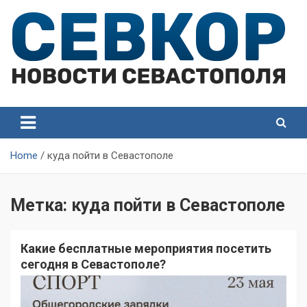
Skip
to
content
СевКор — Самые главные и актуальные новости
СевКор — Новости
Севастополя
Севастополя
Home
куда пойти в Севастополе
Метка:
куда пойти в Севастополе
Какие бесплатные мероприятия посетить
сегодня в Севастополе?